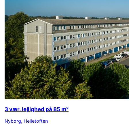
3 vær. lejlighed på 85 m²
Nyborg
,
Helletoften