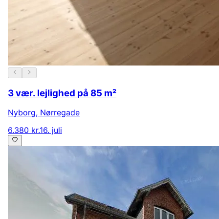
3 vær. lejlighed på 85 m²
Nyborg
,
Nørregade
6.380 kr.
16. juli