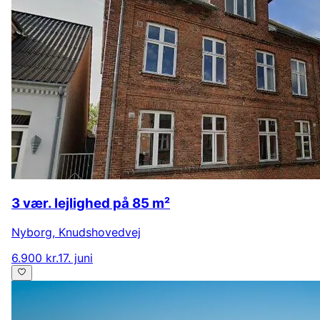
3 vær. lejlighed på 85 m²
Nyborg
,
Knudshovedvej
6.900 kr.
17. juni