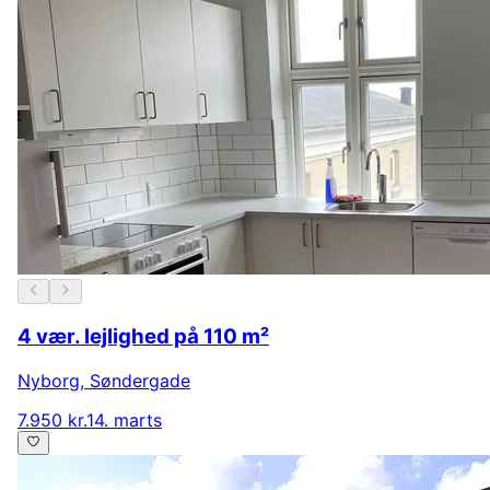
4 vær. lejlighed på 110 m²
Nyborg
,
Søndergade
7.950 kr.
14. marts