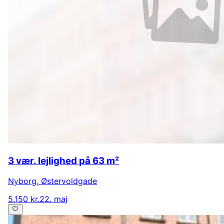
3 vær. lejlighed på 63 m²
Nyborg
,
Østervoldgade
5.150 kr.
22. maj