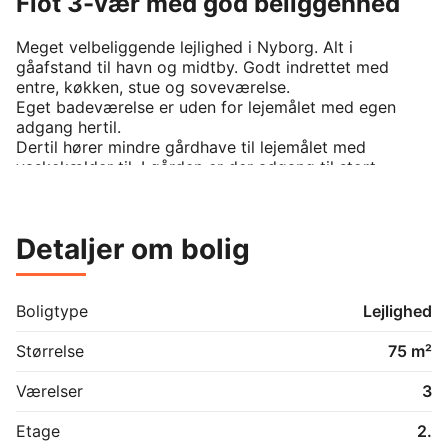
Flot 3-vær med god beliggenhed
Meget velbeliggende lejlighed i Nyborg. Alt i 
gåafstand til havn og midtby. Godt indrettet med 
entre, køkken, stue og soveværelse. 

Eget badeværelse er uden for lejemålet med egen 
adgang hertil.

Dertil hører mindre gårdhave til lejemålet med 
vaskekælder til. I gården er der adgang til stort 
opbevaringsrum til lejemålet uden merbetaling. 

Flot ejendom - bør ses! Ring for en fremvisning.
Detaljer om bolig
Boligtype
Lejlighed
Størrelse
75 m²
Værelser
3
Etage
2.