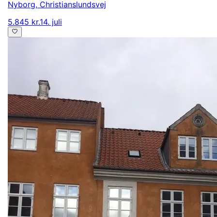
Nyborg
,
Christianslundsvej
5.845 kr.
14. juli