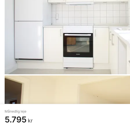
Månedlig leje
5.795
kr