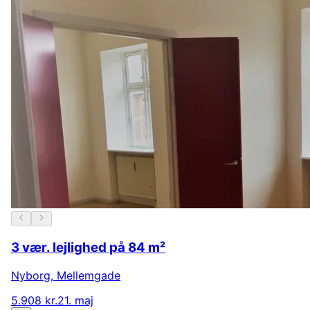
3 vær. lejlighed på 84 m²
Nyborg
,
Mellemgade
5.908 kr.
21. maj