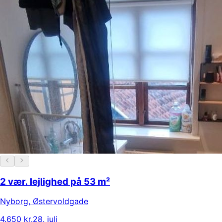
2 vær. lejlighed på 53 m²
Nyborg
,
Østervoldgade
4.650 kr.
28. juli