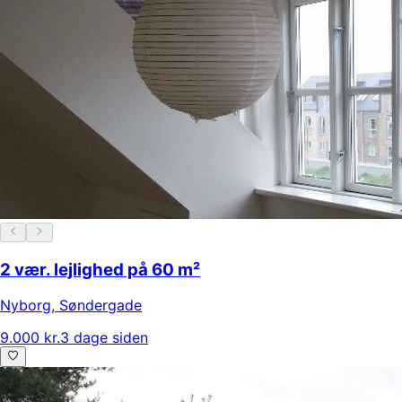
2 vær. lejlighed på 60 m²
Nyborg
,
Søndergade
9.000 kr.
3 dage siden