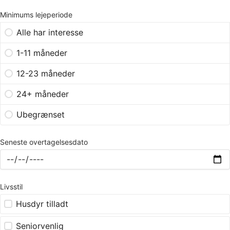
Minimums lejeperiode
Alle har interesse
1-11 måneder
12-23 måneder
24+ måneder
Ubegrænset
Seneste overtagelsesdato
Livsstil
Husdyr tilladt
Seniorvenlig