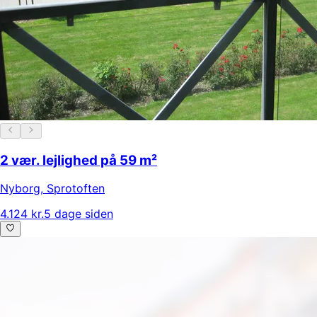
2 vær. lejlighed på 59 m²
Nyborg
,
Sprotoften
4.124 kr.
5 dage siden