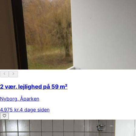
2 vær. lejlighed på 59 m²
Nyborg
,
Åparken
4.975 kr.
4 dage siden