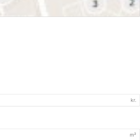
kr.
m²