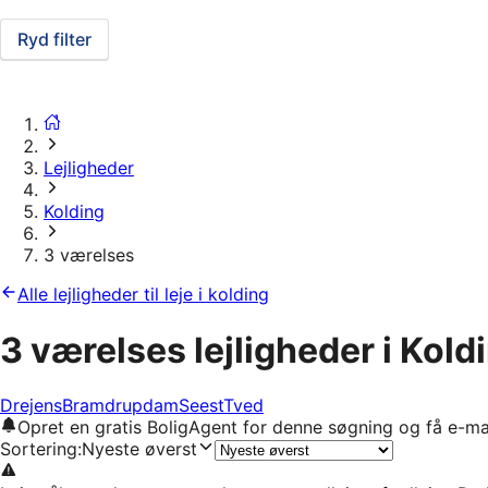
Ryd filter
Lejligheder
Kolding
3 værelses
Alle lejligheder til leje i kolding
3 værelses lejligheder i Kold
Drejens
Bramdrupdam
Seest
Tved
Opret en gratis BoligAgent for denne søgning og få e-ma
Sortering
:
Nyeste øverst