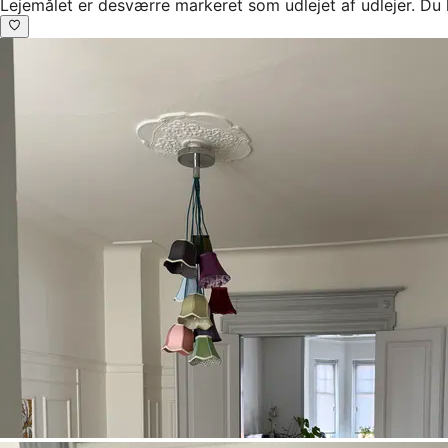
Lejemålet er desværre markeret som udlejet af udlejer. Du 