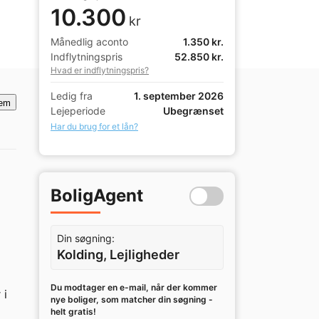
10.300
kr
Månedlig aconto
1.350 kr.
Indflytningspris
52.850 kr.
Hvad er indflytningspris?
Ledig fra
1. september 2026
em
Lejeperiode
Ubegrænset
Har du brug for et lån?
BoligAgent
Din søgning:
Kolding, Lejligheder
Du modtager en e-mail, når der kommer
i 
nye boliger, som matcher din søgning -
helt gratis!