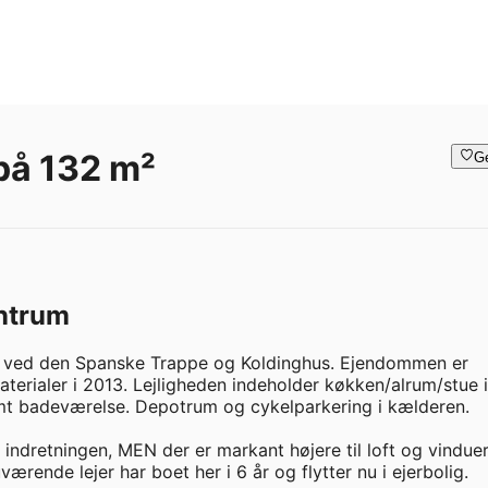
 på 132 m²
G
entrum
om ved den Spanske Trappe og Koldinghus. Ejendommen er 
terialer i 2013. Lejligheden indeholder køkken/alrum/stue i 
amt badeværelse. Depotrum og cykelparkering i kælderen.

 indretningen, MEN der er markant højere til loft og vinduer 