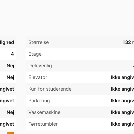
jlighed
Størrelse
132 
4
Etage
Nej
Delevenlig
Nej
Elevator
Ikke angiv
angivet
Kun for studerende
Ikke angiv
angivet
Parkering
Ikke angiv
Nej
Vaskemaskine
Ikke angiv
angivet
Tørretumbler
Ikke angiv