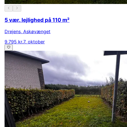
5 vær. lejlighed på 110 m²
Drejens
,
Askøvænget
9.795 kr.
7. oktober