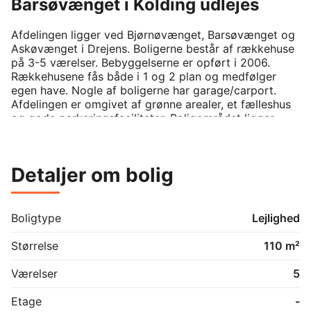
Barsøvænget i Kolding udlejes
Afdelingen ligger ved Bjørnøvænget, Barsøvænget og 
Askøvænget i Drejens. Boligerne består af rækkehuse 
på 3-5 værelser. Bebyggelserne er opført i 2006. 
Rækkehusene fås både i 1 og 2 plan og medfølger 
egen have. Nogle af boligerne har garage/carport. 
Afdelingen er omgivet af grønne arealer, et fælleshus 
og gode parkeringsfaciliteter. Boligområdet ligger 
med kort afstand til skole, daginstitutioner og Kolding 
midtby. Indkøbsmuligheder kan tilgås på 5 minutter i 
bil. Der er herudover god tilkørsel til motorvejsnettet.
Detaljer om bolig
Boligtype
Lejlighed
Størrelse
110 m²
Værelser
5
Etage
-