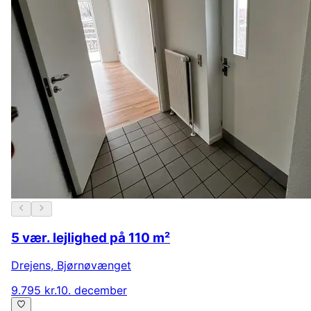
5 vær. lejlighed på 110 m²
Drejens
,
Bjørnøvænget
9.795 kr.
10. december