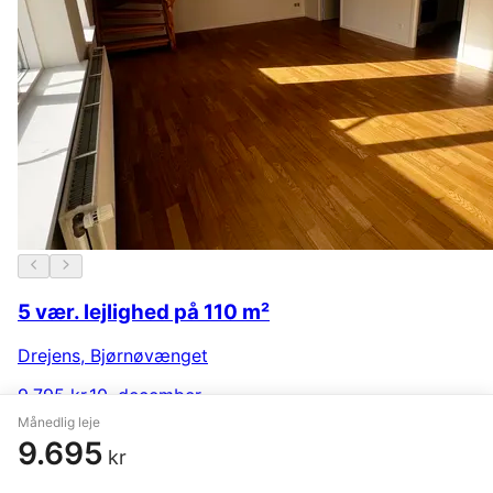
5 vær. lejlighed på 110 m²
Drejens
,
Bjørnøvænget
9.795 kr.
10. december
Månedlig leje
9.695
kr