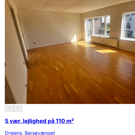
5 vær. lejlighed på 110 m²
Drejens
,
Barsøvænget