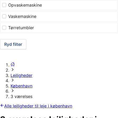
Opvaskemaskine
Vaskemaskine
Tørretumbler
Ryd filter
Lejligheder
København
3 værelses
Alle lejligheder til leje i københavn