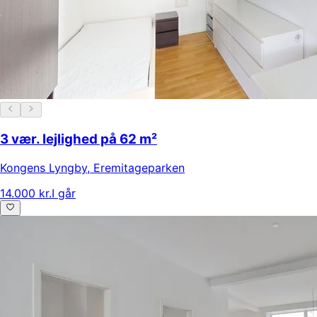
3 vær. lejlighed på 62 m²
Kongens Lyngby
,
Eremitageparken
14.000 kr.
I går