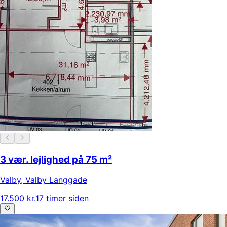
3 vær. lejlighed på 75 m²
Valby
,
Valby Langgade
17.500 kr.
17 timer siden