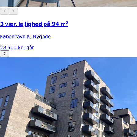
3 vær. lejlighed på 94 m²
København K
,
Nygade
23.500 kr.
I går