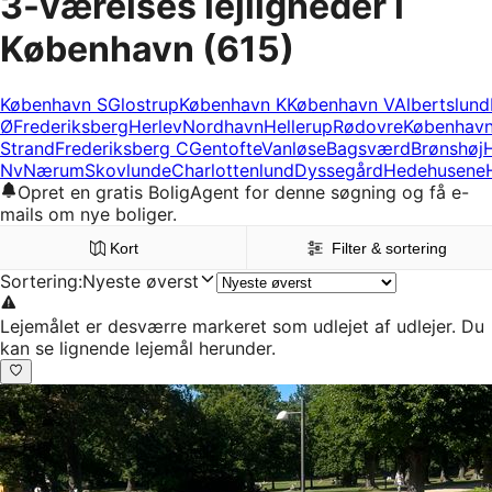
3-værelses lejligheder i
København
(615)
København S
Glostrup
København K
København V
Albertslund
Ø
Frederiksberg
Herlev
Nordhavn
Hellerup
Rødovre
Københav
Strand
Frederiksberg C
Gentofte
Vanløse
Bagsværd
Brønshøj
Nv
Nærum
Skovlunde
Charlottenlund
Dyssegård
Hedehusene
Opret en gratis BoligAgent for denne søgning og få e-
mails om nye boliger.
Kort
Filter & sortering
Sortering
:
Nyeste øverst
Lejemålet er desværre markeret som udlejet af udlejer. Du
kan se lignende lejemål herunder.