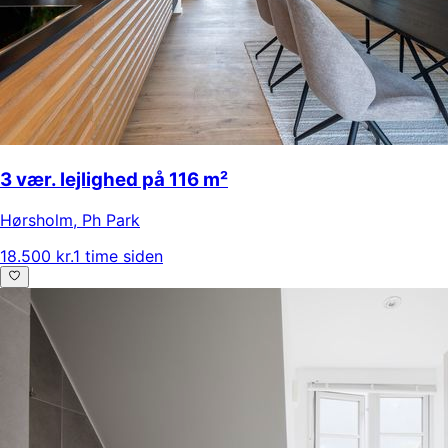
3 vær. lejlighed på 116 m²
Hørsholm
,
Ph Park
18.500 kr.
1 time siden