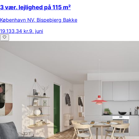
3 vær. lejlighed på 115 m²
København NV
,
Bispebjerg Bakke
19.133,34 kr.
9. juni