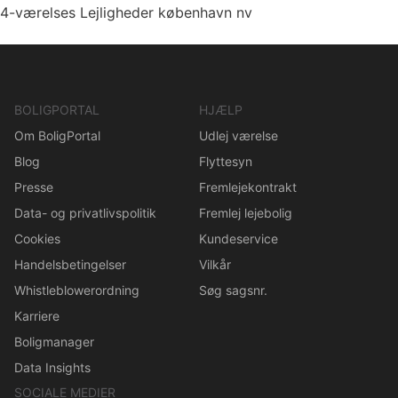
4-værelses Lejligheder københavn nv
BOLIGPORTAL
HJÆLP
Om BoligPortal
Udlej værelse
Blog
Flyttesyn
Presse
Fremlejekontrakt
Data- og privatlivspolitik
Fremlej lejebolig
Cookies
Kundeservice
Handelsbetingelser
Vilkår
Whistleblowerordning
Søg sagsnr.
Karriere
Boligmanager
Data Insights
SOCIALE MEDIER