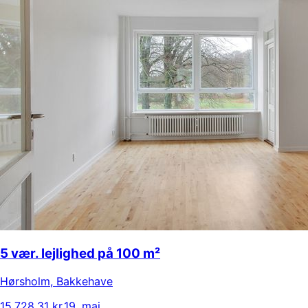
5 vær. lejlighed på 100 m²
Hørsholm
,
Bakkehave
15.728,31 kr.
19. maj