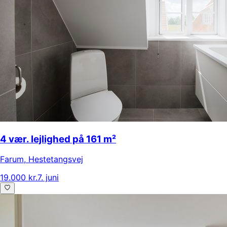
4 vær. lejlighed på 161 m²
Farum
,
Hestetangsvej
19.000 kr.
7. juni