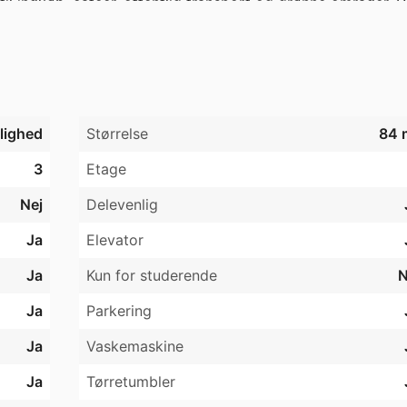
il indkøb, caféer, offentlig transport og grønne områder. De
af Amager.

ormation.
jlighed
Størrelse
84 
3
Etage
Nej
Delevenlig
Ja
Elevator
Ja
Kun for studerende
N
Ja
Parkering
Ja
Vaskemaskine
Ja
Tørretumbler