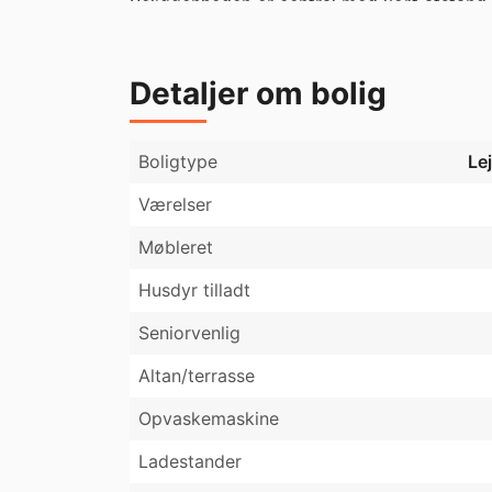
Beliggenheden er central med kort afstand t
er nem adgang til både Indre By og resten 
Kontakt for fremvisning eller yderligere inf
Detaljer om bolig
Boligtype
Le
Værelser
Møbleret
Husdyr tilladt
Seniorvenlig
Altan/terrasse
Opvaskemaskine
Ladestander