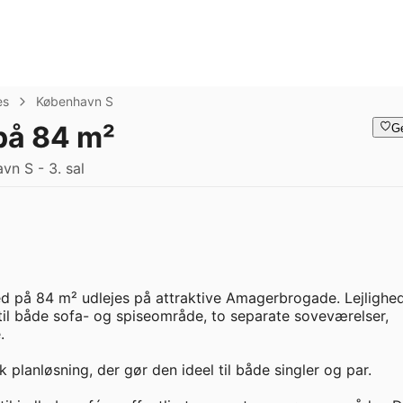
es
København S
 på 84 m²
G
n S - 3. sal
hed på 84 m² udlejes på attraktive Amagerbrogade. Lejlighed
il både sofa- og spiseområde, to separate soveværelser, 


 planløsning, der gør den ideel til både singler og par. 
