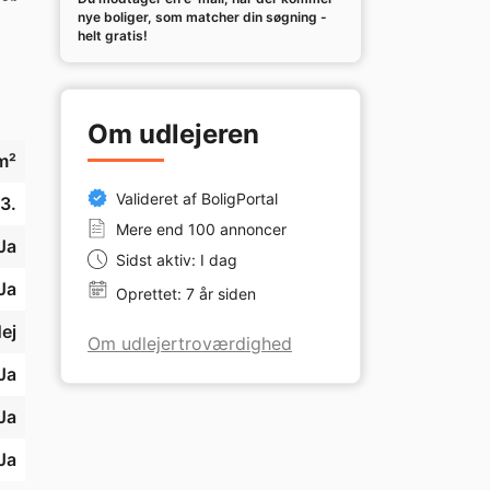
r 
nye boliger, som matcher din søgning -
helt gratis!
Om udlejeren
m²
Valideret af BoligPortal
3.
Mere end 100 annoncer
Ja
Sidst aktiv: I dag
Ja
Oprettet: 7 år siden
ej
Om udlejertroværdighed
Ja
Ja
Ja