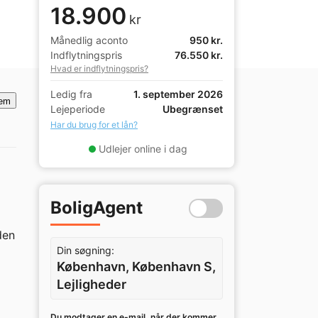
18.900
kr
Månedlig aconto
950 kr.
Indflytningspris
76.550 kr.
Hvad er indflytningspris?
Ledig fra
1. september 2026
em
Lejeperiode
Ubegrænset
Har du brug for et lån?
Udlejer online i dag
BoligAgent
en 
Din søgning:
København, København S,
Lejligheder
Du modtager en e-mail, når der kommer