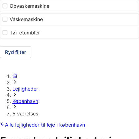
Opvaskemaskine
Vaskemaskine
Tørretumbler
Ryd filter
Lejligheder
København
5 værelses
Alle lejligheder til leje i københavn