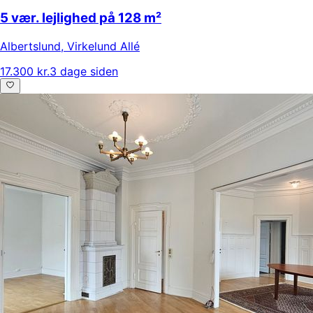
5 vær. lejlighed på 128 m²
Albertslund
,
Virkelund Allé
17.300 kr.
3 dage siden