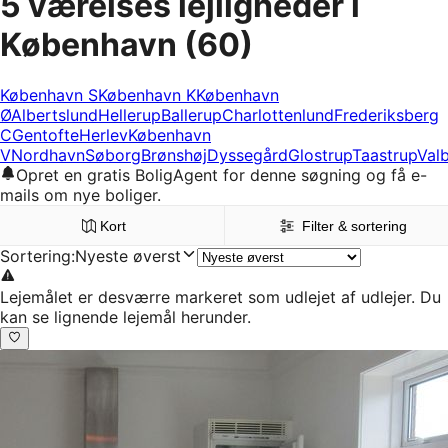
5 værelses lejligheder i
København
(60)
København S
København K
København
Ø
Albertslund
Hellerup
Ballerup
Charlottenlund
Frederiksberg
C
Gentofte
Herlev
København
V
Nordhavn
Søborg
Brønshøj
Dyssegård
Glostrup
Taastrup
Val
Opret en gratis BoligAgent for denne søgning og få e-
mails om nye boliger.
Kort
Filter & sortering
Sortering
:
Nyeste øverst
Lejemålet er desværre markeret som udlejet af udlejer. Du
kan se lignende lejemål herunder.