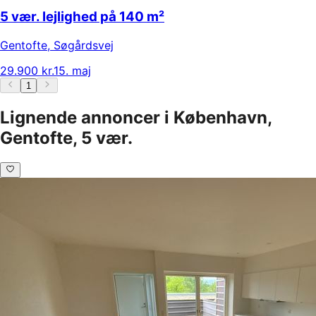
5 vær. lejlighed på 140 m²
Gentofte
,
Søgårdsvej
29.900 kr.
15. maj
1
Lignende annoncer i København,
Gentofte, 5 vær.