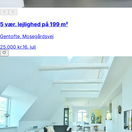
5 vær. lejlighed på 199 m²
Gentofte
,
Mosegårdsvej
25.000 kr.
16. juli