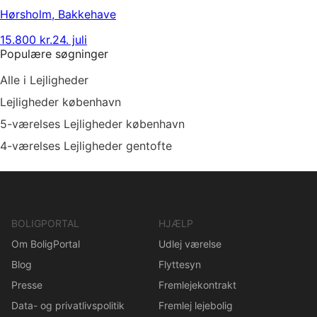
Hørsholm
,
Bakkehave
15.800 kr.
24. juli
Populære søgninger
Alle i Lejligheder
Lejligheder københavn
5-værelses Lejligheder københavn
4-værelses Lejligheder gentofte
BOLIGPORTAL
HJÆLP
Om BoligPortal
Udlej værelse
Blog
Flyttesyn
Presse
Fremlejekontrakt
Data- og privatlivspolitik
Fremlej lejebolig