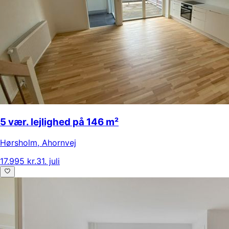
5 vær. lejlighed på 146 m²
Hørsholm
,
Ahornvej
17.995 kr.
31. juli