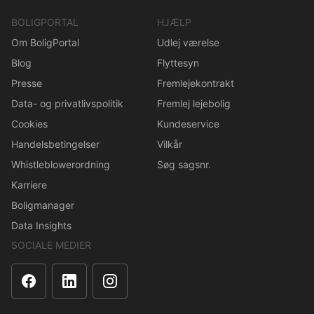
BOLIGPORTAL
HJÆLP
Om BoligPortal
Udlej værelse
Blog
Flyttesyn
Presse
Fremlejekontrakt
Data- og privatlivspolitik
Fremlej lejebolig
Cookies
Kundeservice
Handelsbetingelser
Vilkår
Whistleblowerordning
Søg sagsnr.
Karriere
Boligmanager
Data Insights
SOCIALE MEDIER