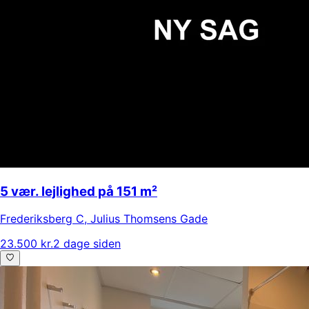
5 vær. lejlighed på 151 m²
Frederiksberg C
,
Julius Thomsens Gade
23.500 kr.
2 dage siden