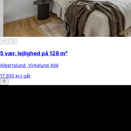
5 vær. lejlighed på 128 m²
Albertslund
,
Virkelund Allé
17.300 kr.
I går