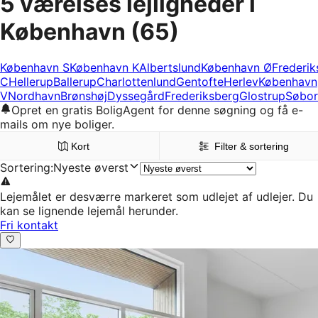
5 værelses lejligheder i
København
(65)
København S
København K
Albertslund
København Ø
Frederik
C
Hellerup
Ballerup
Charlottenlund
Gentofte
Herlev
København
V
Nordhavn
Brønshøj
Dyssegård
Frederiksberg
Glostrup
Søbor
Opret en gratis BoligAgent for denne søgning og få e-
mails om nye boliger.
Kort
Filter & sortering
Sortering
:
Nyeste øverst
Lejemålet er desværre markeret som udlejet af udlejer. Du
kan se lignende lejemål herunder.
Fri kontakt