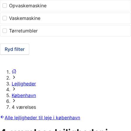
Opvaskemaskine
Vaskemaskine
Tørretumbler
Ryd filter
Lejligheder
København
4 værelses
Alle lejligheder til leje i københavn