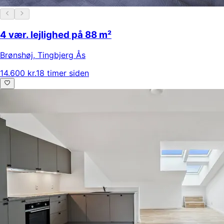
4 vær. lejlighed på 88 m²
Brønshøj
,
Tingbjerg Ås
14.600 kr.
18 timer siden