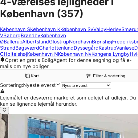
4-værelses lejligheder i
København
(357)
København S
København K
København Sv
Valby
Herlev
Smøru
V
Søborg
Brøndby
København
Ø
Ballerup
Albertslund
Glostrup
Nordhavn
Brønshøj
Frederiksb
Strand
Bagsværd
Charlottenlund
Dyssegård
Kastrup
Vanløse
D
C
Holte
Ishøj
København N
København Nv
Kongens Lyngby
Hvi
Opret en gratis BoligAgent for denne søgning og få e-
mails om nye boliger.
Kort
Filter & sortering
Sortering
:
Nyeste øverst
Lejemålet er desværre markeret som udlejet af udlejer. Du
kan se lignende lejemål herunder.