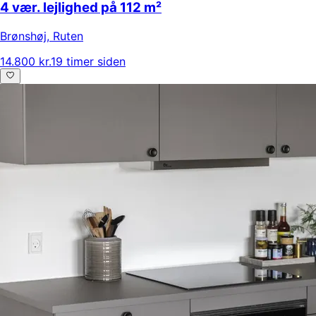
4 vær. lejlighed på 112 m²
Brønshøj
,
Ruten
14.800 kr.
19 timer siden