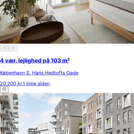
4 vær. lejlighed på 103 m²
København S
,
Hans Hedtofts Gade
20.200 kr.
1 time siden