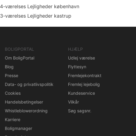
4-værelses Lejligheder københavn
3-værelses Lejligheder kastrup
BOLIGPORTAL
HJÆLP
Om BoligPortal
Udlej værelse
Blog
Flyttesyn
Presse
Fremlejekontrakt
Data- og privatlivspolitik
Fremlej lejebolig
Cookies
Kundeservice
Handelsbetingelser
Vilkår
Whistleblowerordning
Søg sagsnr.
Karriere
Boligmanager