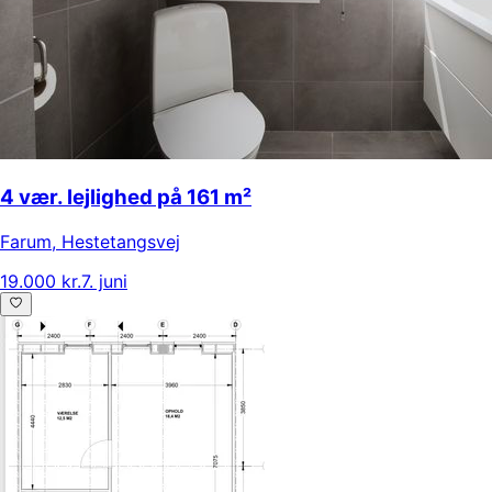
4 vær. lejlighed på 161 m²
Farum
,
Hestetangsvej
19.000 kr.
7. juni