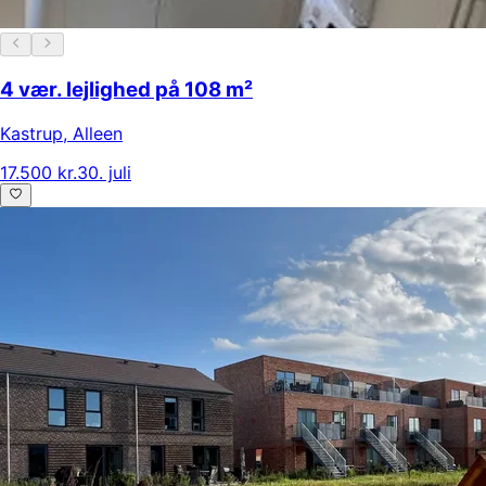
4 vær. lejlighed på 108 m²
Kastrup
,
Alleen
17.500 kr.
30. juli