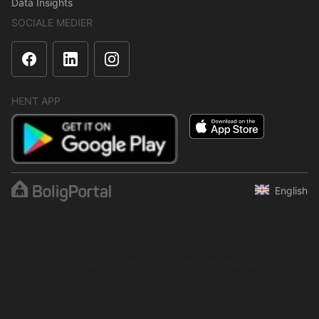
Data Insights
SOCIALE MEDIER
HENT APP
English
Indholdet er beskyttet i henhold til ophavsretsloven.
Regelmæssig, systematisk eller kontinuerlig indsamling,
opbevaring og enhver anden form for kompilering af data er ikke
tilladt uden udtrykkelig skriftlig tilladelse fra BoligPortal.
© 2001–2026 BoligPortal