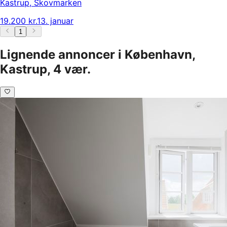
Kastrup
,
Skovmarken
19.200 kr.
13. januar
1
Lignende annoncer i København,
Kastrup, 4 vær.