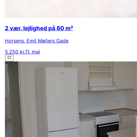
2 vær. lejlighed på 60 m²
Horsens
,
Emil Møllers Gade
5.250 kr.
11. maj