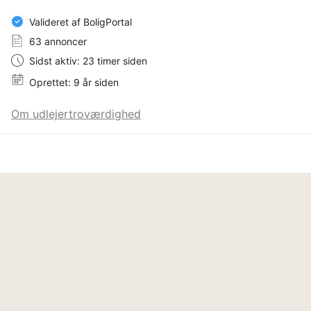
🐾 Pets allowed upon agreement with the landlord.

Valideret af BoligPortal
63 annoncer
Sidst aktiv: 23 timer siden
Oprettet: 9 år siden
Om udlejertroværdighed