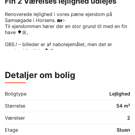
Fin 2 Værelses lejlighed udlejes
Renoverede lejlighed i vores pæne ejendom på 
Samsøgade i Horsens. 🏡✨

Til ejendommen hører der en stor grund til med en fin 
have 🌳🌼, 

OBS.! – billeder er af nabolejemålet, men det er 
næsten identisk. 🏠📸

Der er mulighed for leje af p-pladser til ejendommens 
beboere 🚗

Detaljer om bolig
Depotrum både indenfor og udenfor 📦

Dejligt stille og roligt sted, helt i midtbyen. 🌆🕊️

Boligtype
Lejlighed
🏠 Lejligheden er 54 kvadratmeter 📏

Størrelse
54 m²
2-værelser 🛏️ 

Værelser
2
Etage
Stuen
Stort badeværelse 🛁
