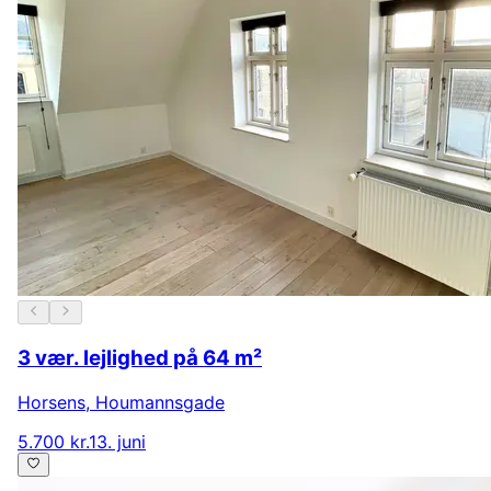
3 vær. lejlighed på 64 m²
Horsens
,
Houmannsgade
5.700 kr.
13. juni