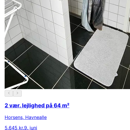
2 vær. lejlighed på 64 m²
Horsens
,
Havnealle
5.645 kr.
9. juni