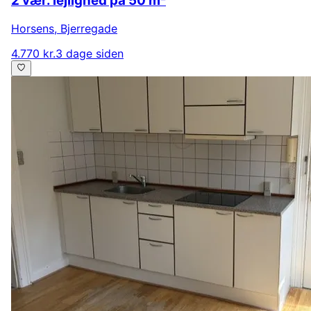
2 vær. lejlighed på 50 m²
Horsens
,
Bjerregade
4.770 kr.
3 dage siden