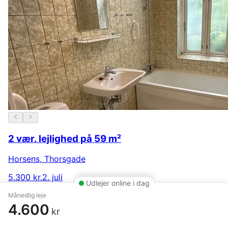
2 vær. lejlighed på 59 m²
Horsens
,
Thorsgade
5.300 kr.
2. juli
Udlejer online i dag
Månedlig leje
4.600
kr