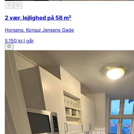
2 vær. lejlighed på 58 m²
Horsens
,
Konsul Jensens Gade
5.150 kr.
I går