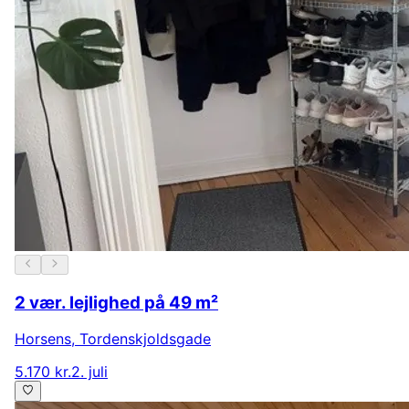
2 vær. lejlighed på 49 m²
Horsens
,
Tordenskjoldsgade
5.170 kr.
2. juli