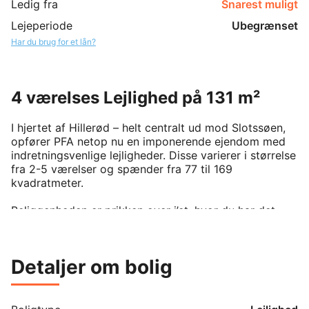
Ledig fra
Snarest muligt
Lejeperiode
Ubegrænset
Har du brug for et lån?
4 værelses Lejlighed på 131 m²
I hjertet af Hillerød – helt centralt ud mod Slotssøen, 
opfører PFA netop nu en imponerende ejendom med 
indretningsvenlige lejligheder. Disse varierer i størrelse 
fra 2-5 værelser og spænder fra 77 til 169 
kvadratmeter.

Beliggenheden er prikken over i’et, hvor du har det 
hyggelige byliv inden for nem gåafstand, mens du 
stadig har fantastisk natur lige ved hånden. Den 
historiske placering giver hverdagen en dybde, og 
Detaljer om bolig
lader du blikket hvile over Slotsøens blanke vand og 
de grønne haver omkring Frederiksborg Slot, 
genetablerer du hurtigt jordforbindelsen på selv de 
travleste dage. Du får naturligvis også kort afstand til 