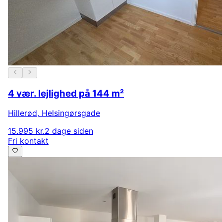
4 vær. lejlighed på 144 m²
Hillerød
,
Helsingørsgade
15.995 kr.
2 dage siden
Fri kontakt