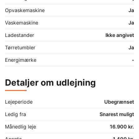
Der vil blive indhentet oplysninger hos RKI, og er man 
registeret hos RKI, vil man ikke kunne leje boligen.
Opvaskemaskine
Ja
Vaskemaskine
Ja
Ladestander
Ikke angivet
Tørretumbler
Ja
Energimærke
-
Detaljer om udlejning
Lejeperiode
Ubegrænset
Ledig fra
Snarest muligt
Månedlig leje
16.900 kr.
Aconto
1.400 kr.