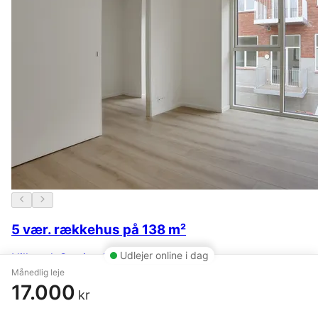
5 vær. rækkehus på 138 m²
Udlejer online i dag
Hillerød
,
Seminariehaven
Månedlig leje
19.500 kr.
4. juni
17.000
kr