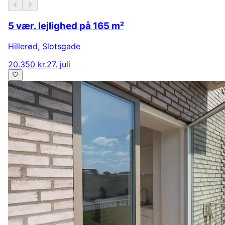
5 vær. lejlighed på 165 m²
Hillerød
,
Slotsgade
20.350 kr.
27. juli