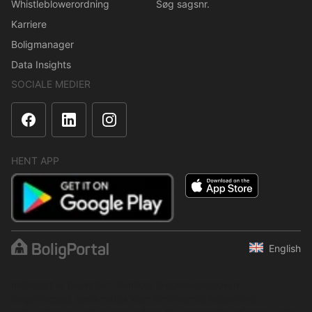
Whistleblowerordning
Søg sagsnr.
Karriere
Boligmanager
Data Insights
SOCIALE MEDIER
HENT APP
English
Indholdet er beskyttet i henhold til ophavsretsloven.
Regelmæssig, systematisk eller kontinuerlig indsamling,