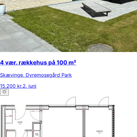
4 vær. rækkehus på 100 m²
Skævinge
,
Dyremosegård Park
15.200 kr.
2. juni