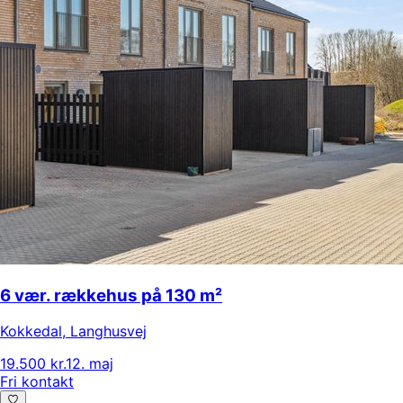
6 vær. rækkehus på 130 m²
Kokkedal
,
Langhusvej
19.500 kr.
12. maj
Fri kontakt