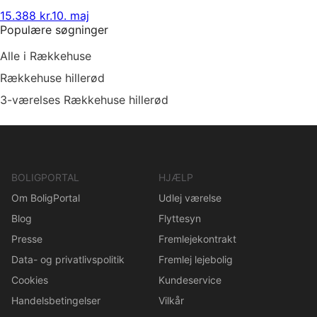
15.388 kr.
10. maj
Populære søgninger
Alle i Rækkehuse
Rækkehuse hillerød
3-værelses Rækkehuse hillerød
BOLIGPORTAL
HJÆLP
Om BoligPortal
Udlej værelse
Blog
Flyttesyn
Presse
Fremlejekontrakt
Data- og privatlivspolitik
Fremlej lejebolig
Cookies
Kundeservice
Handelsbetingelser
Vilkår