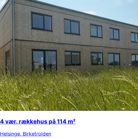
4 vær. rækkehus på 114 m²
Helsinge
,
Birketrolden