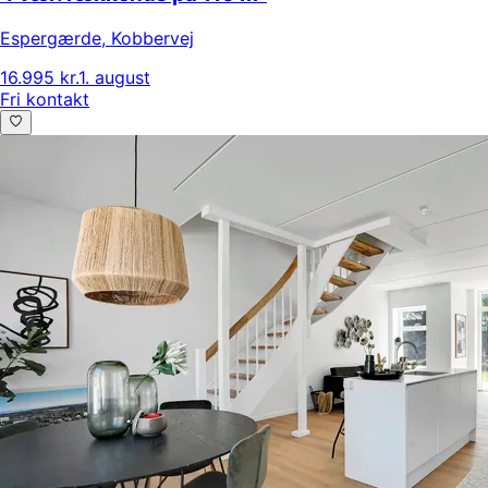
Espergærde
,
Kobbervej
16.995 kr.
1. august
Fri kontakt