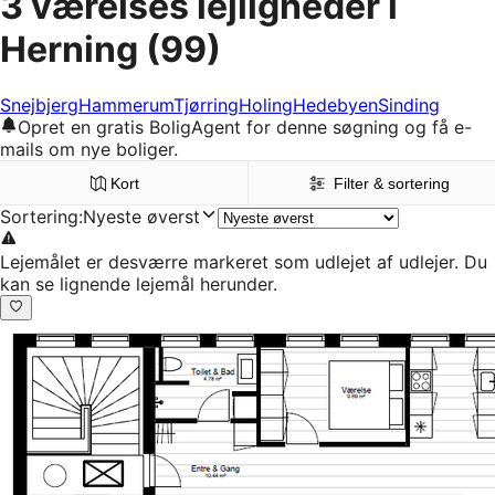
3 værelses lejligheder i
Herning
(99)
Snejbjerg
Hammerum
Tjørring
Holing
Hedebyen
Sinding
Opret en gratis BoligAgent for denne søgning og få e-
mails om nye boliger.
Kort
Filter & sortering
Sortering
:
Nyeste øverst
Lejemålet er desværre markeret som udlejet af udlejer. Du
kan se lignende lejemål herunder.