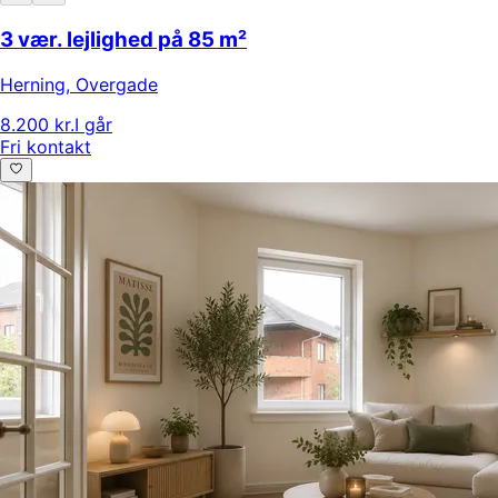
3 vær. lejlighed på 85 m²
Herning
,
Overgade
8.200 kr.
I går
Fri kontakt