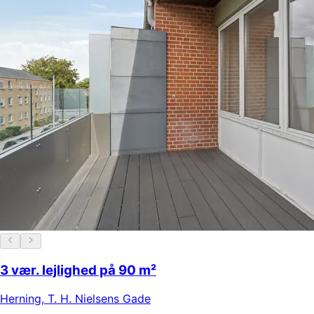
3 vær. lejlighed på 90 m²
Herning
,
T. H. Nielsens Gade