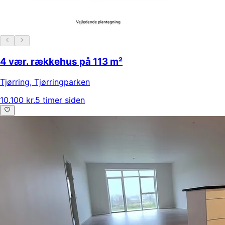
4 vær. rækkehus på 113 m²
Tjørring
,
Tjørringparken
10.100 kr.
5 timer siden