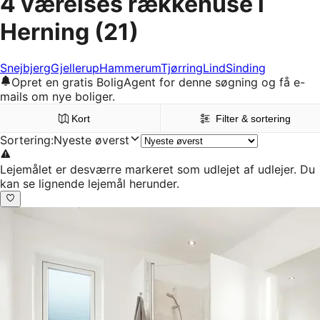
4 værelses rækkehuse i
Herning
(21)
Snejbjerg
Gjellerup
Hammerum
Tjørring
Lind
Sinding
Opret en gratis BoligAgent for denne søgning og få e-
mails om nye boliger.
Kort
Filter & sortering
Sortering
:
Nyeste øverst
Lejemålet er desværre markeret som udlejet af udlejer. Du
kan se lignende lejemål herunder.