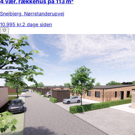
4 vær. rækkehus på 113 m²
Snejbjerg
,
Nørretanderupvej
10.995 kr.
2 dage siden