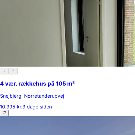
4 vær. rækkehus på 105 m²
Snejbjerg
,
Nørretanderupvej
10.395 kr.
3 dage siden