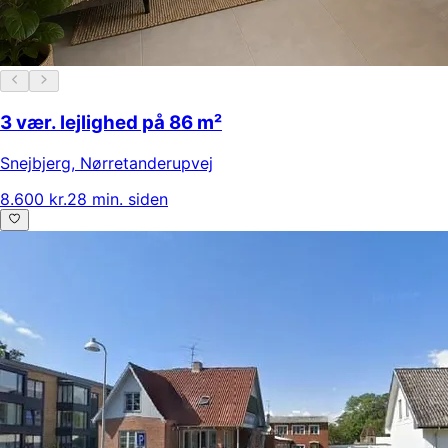
3 vær. lejlighed på 86 m²
Snejbjerg
,
Nørretanderupvej
8.600 kr.
28 min. siden