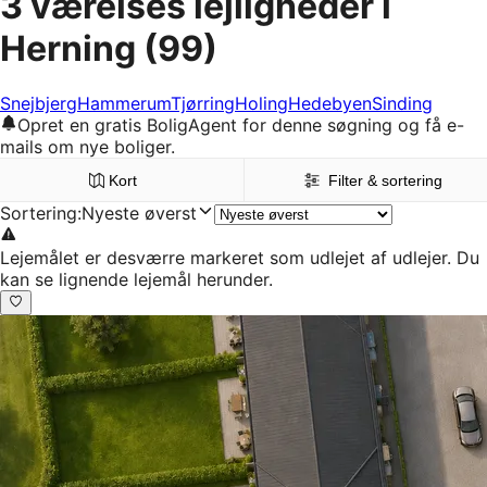
3 værelses lejligheder i
Herning
(99)
Snejbjerg
Hammerum
Tjørring
Holing
Hedebyen
Sinding
Opret en gratis BoligAgent for denne søgning og få e-
mails om nye boliger.
Kort
Filter & sortering
Sortering
:
Nyeste øverst
Lejemålet er desværre markeret som udlejet af udlejer. Du
kan se lignende lejemål herunder.