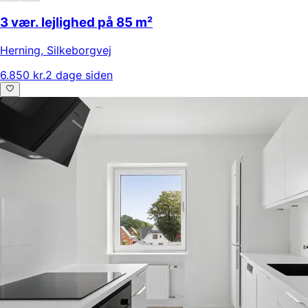
3 vær. lejlighed på 85 m²
Herning
,
Silkeborgvej
6.850 kr.
2 dage siden