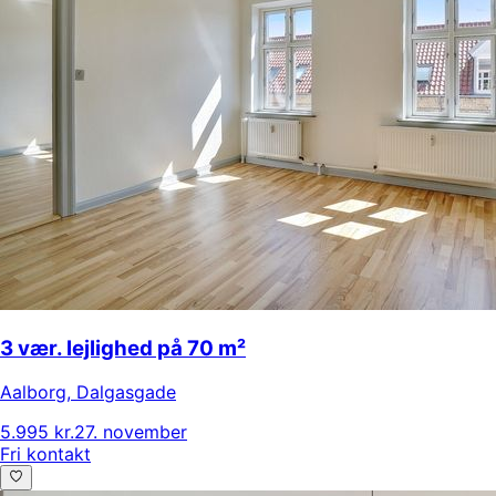
3 vær. lejlighed på 70 m²
Aalborg
,
Dalgasgade
5.995 kr.
27. november
Fri kontakt