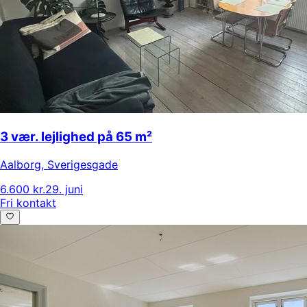
3 vær. lejlighed på 65 m²
Aalborg
,
Sverigesgade
6.600 kr.
29. juni
Fri kontakt