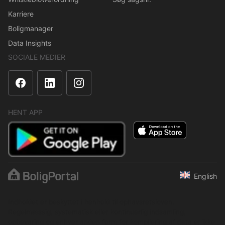
Karriere
Boligmanager
Data Insights
SOCIALE MEDIER
HENT APP
English
Indholdet er beskyttet i henhold til ophavsretsloven.
Regelmæssig, systematisk eller kontinuerlig indsamling,
opbevaring og enhver anden form for kompilering af data er ikke