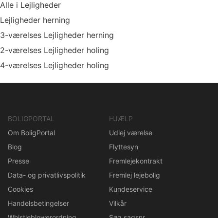
Alle i Lejligheder
Lejligheder herning
3-værelses Lejligheder herning
2-værelses Lejligheder holing
4-værelses Lejligheder holing
BOLIGPORTAL
HJÆLP
Om BoligPortal
Udlej værelse
Blog
Flyttesyn
Presse
Fremlejekontrakt
Data- og privatlivspolitik
Fremlej lejebolig
Cookies
Kundeservice
Handelsbetingelser
Vilkår
Whistleblowerordning
Søg sagsnr.