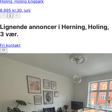
Holing
,
Holing Engpark
8.995 kr.
30. juni
1
Lignende annoncer i Herning, Holing,
3 vær.
Fri kontakt