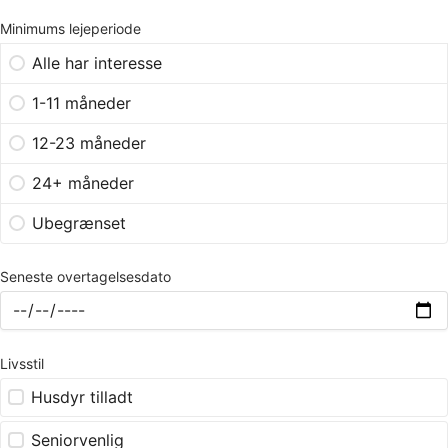
Minimums lejeperiode
Alle har interesse
1-11 måneder
12-23 måneder
24+ måneder
Ubegrænset
Seneste overtagelsesdato
Livsstil
Husdyr tilladt
Seniorvenlig