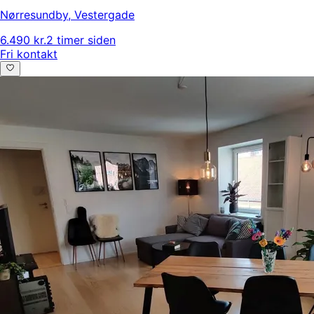
Nørresundby
,
Vestergade
6.490 kr.
2 timer siden
Fri kontakt