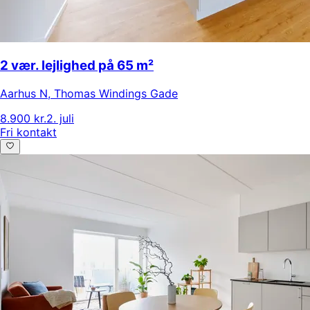
2 vær. lejlighed på 65 m²
Aarhus N
,
Thomas Windings Gade
8.900 kr.
2. juli
Fri kontakt