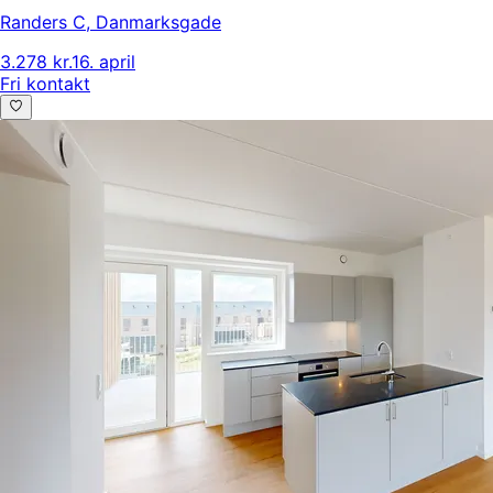
Randers C
,
Danmarksgade
3.278 kr.
16. april
Fri kontakt