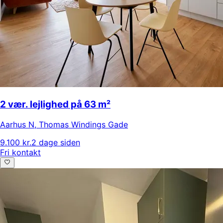
2 vær. lejlighed på 63 m²
Aarhus N
,
Thomas Windings Gade
9.100 kr.
2 dage siden
Fri kontakt