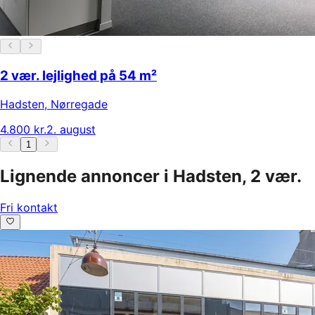
2 vær. lejlighed på 54 m²
Hadsten
,
Nørregade
4.800 kr.
2. august
1
Lignende annoncer i Hadsten, 2 vær.
Fri kontakt