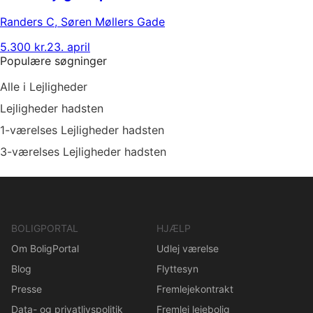
Randers C
,
Søren Møllers Gade
5.300 kr.
23. april
Populære søgninger
Alle i Lejligheder
Lejligheder hadsten
1-værelses Lejligheder hadsten
3-værelses Lejligheder hadsten
BOLIGPORTAL
HJÆLP
Om BoligPortal
Udlej værelse
Blog
Flyttesyn
Presse
Fremlejekontrakt
Data- og privatlivspolitik
Fremlej lejebolig