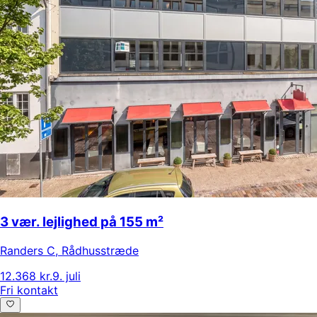
3 vær. lejlighed på 155 m²
Randers C
,
Rådhusstræde
12.368 kr.
9. juli
Fri kontakt