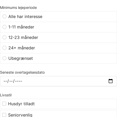
Minimums lejeperiode
Alle har interesse
1-11 måneder
12-23 måneder
24+ måneder
Ubegrænset
Seneste overtagelsesdato
Livsstil
Husdyr tilladt
Seniorvenlig