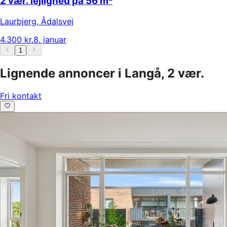
2 vær. lejlighed på 56 m²
Laurbjerg
,
Ådalsvej
4.300 kr.
8. januar
1
Lignende annoncer i Langå, 2 vær.
Fri kontakt