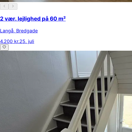
2 vær. lejlighed på 60 m²
Langå
,
Bredgade
4.200 kr.
25. juli