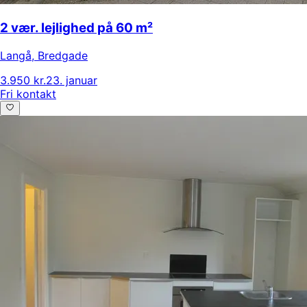
2 vær. lejlighed på 60 m²
Langå
,
Bredgade
3.950 kr.
23. januar
Fri kontakt