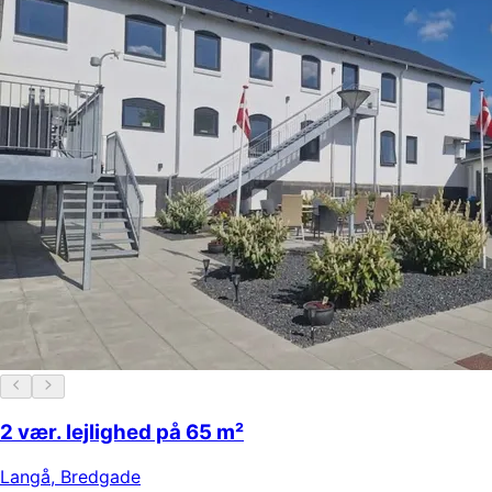
2 vær. lejlighed på 65 m²
Langå
,
Bredgade