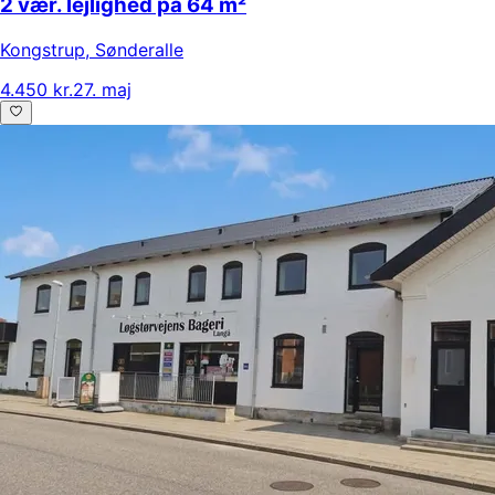
2 vær. lejlighed på 64 m²
Kongstrup
,
Sønderalle
4.450 kr.
27. maj