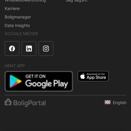
Karriere
Boligmanager
Data Insights
SOCIALE MEDIER
HENT APP
English
Indholdet er beskyttet i henhold til ophavsretsloven.
Regelmæssig, systematisk eller kontinuerlig indsamling,
opbevaring og enhver anden form for kompilering af data er ikke