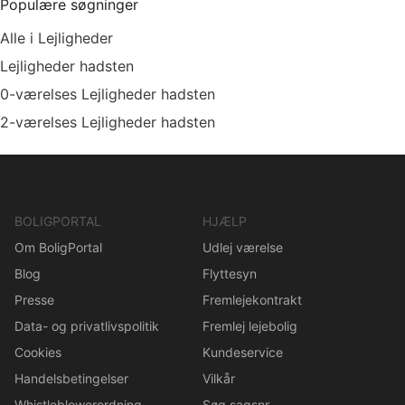
Populære søgninger
Alle i Lejligheder
Lejligheder hadsten
0-værelses Lejligheder hadsten
2-værelses Lejligheder hadsten
BOLIGPORTAL
HJÆLP
Om BoligPortal
Udlej værelse
Blog
Flyttesyn
Presse
Fremlejekontrakt
Data- og privatlivspolitik
Fremlej lejebolig
Cookies
Kundeservice
Handelsbetingelser
Vilkår
Whistleblowerordning
Søg sagsnr.