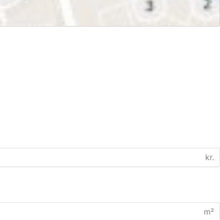
kr.
m²