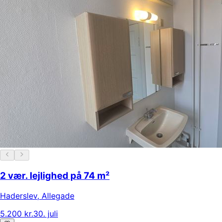
2 vær. lejlighed på 74 m²
Haderslev
,
Allegade
5.200 kr.
30. juli