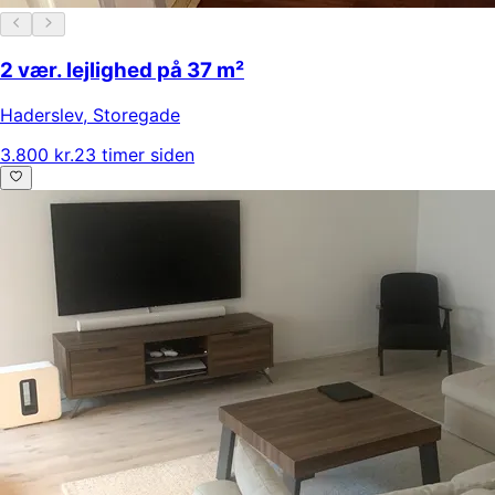
2 vær. lejlighed på 37 m²
Haderslev
,
Storegade
3.800 kr.
23 timer siden