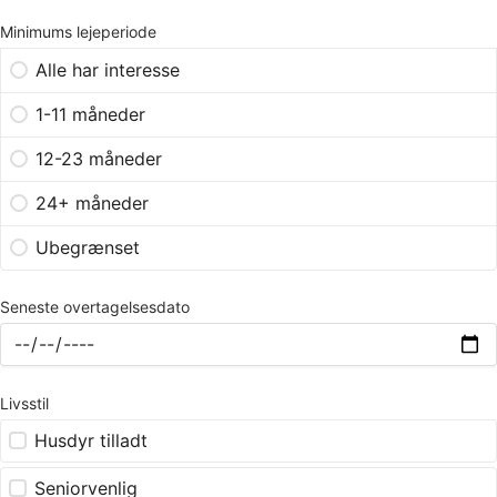
Minimums lejeperiode
Alle har interesse
1-11 måneder
12-23 måneder
24+ måneder
Ubegrænset
Seneste overtagelsesdato
Livsstil
Husdyr tilladt
Seniorvenlig