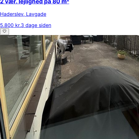
2 vær. lejlighed på 80 m²
Haderslev
,
Lavgade
5.800 kr.
3 dage siden