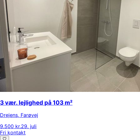
3 vær. lejlighed på 103 m²
Drejens
,
Farøvej
9.500 kr.
29. juli
Fri kontakt