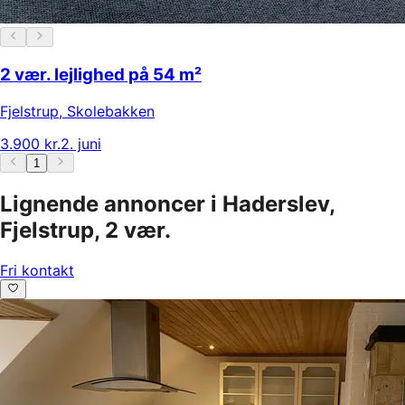
2 vær. lejlighed på 54 m²
Fjelstrup
,
Skolebakken
3.900 kr.
2. juni
1
Lignende annoncer i Haderslev,
Fjelstrup, 2 vær.
Fri kontakt