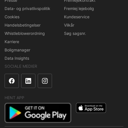
Presse
Fremlejekontrakt
Data- og privatlivspolitik
Fremlej lejebolig
Cookies
Kundeservice
Handelsbetingelser
Vilkår
Whistleblowerordning
Søg sagsnr.
Karriere
Boligmanager
Data Insights
SOCIALE MEDIER
HENT APP