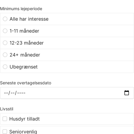
Minimums lejeperiode
Alle har interesse
1-11 måneder
12-23 måneder
24+ måneder
Ubegrænset
Seneste overtagelsesdato
Livsstil
Husdyr tilladt
Seniorvenlig