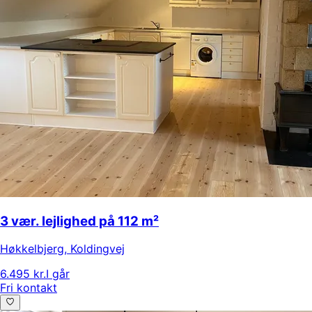
3 vær. lejlighed på 112 m²
Høkkelbjerg
,
Koldingvej
6.495 kr.
I går
Fri kontakt