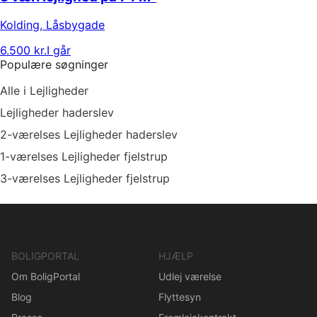
Kolding
,
Låsbygade
6.500 kr.
I går
Populære søgninger
Alle i Lejligheder
Lejligheder haderslev
2-værelses Lejligheder haderslev
1-værelses Lejligheder fjelstrup
3-værelses Lejligheder fjelstrup
BOLIGPORTAL
HJÆLP
Om BoligPortal
Udlej værelse
Blog
Flyttesyn