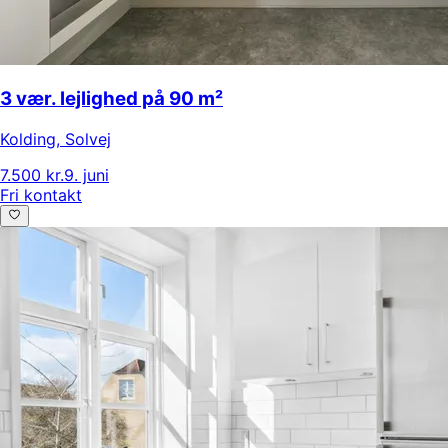
3 vær. lejlighed på 90 m²
Kolding
,
Solvej
7.500 kr.
9. juni
Fri kontakt