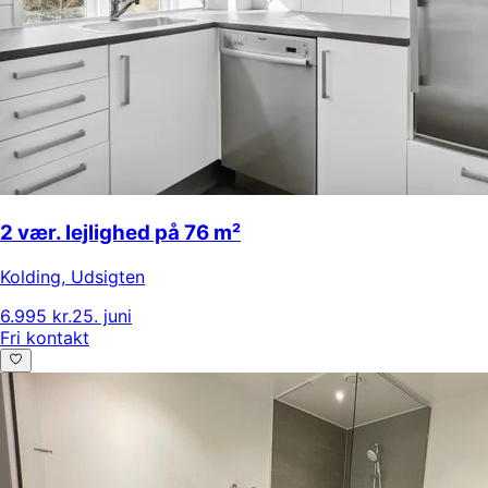
2 vær. lejlighed på 76 m²
Kolding
,
Udsigten
6.995 kr.
25. juni
Fri kontakt