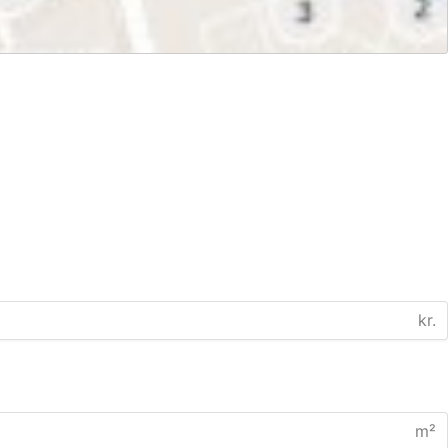
kr.
m²