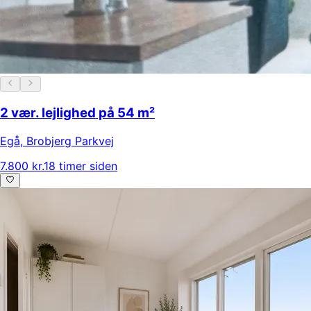
2 vær. lejlighed på 54 m²
Egå
,
Brobjerg Parkvej
7.800 kr.
18 timer siden