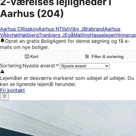
2-værelses lejligheder i
Aarhus
(204)
Aarhus C
Risskov
Aarhus N
Tilst
Viby J
Brabrand
Aarhus
V
Åbyhøj
Højbjerg
Tranbjerg J
Egå
Malling
Hasselager
Hinnerup
Opret en gratis BoligAgent for denne søgning og få e-
mails om nye boliger.
Kort
Filter & sortering
Sortering
:
Nyeste øverst
Lejemålet er desværre markeret som udlejet af udlejer. Du
kan se lignende lejemål herunder.
Fri kontakt