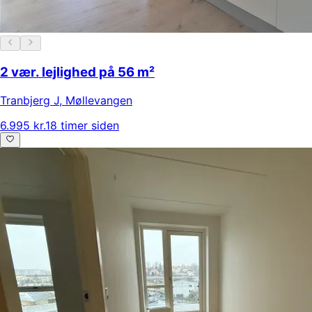
2 vær. lejlighed på 56 m²
Tranbjerg J
,
Møllevangen
6.995 kr.
18 timer siden