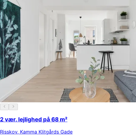
2 vær. lejlighed på 68 m²
Risskov
,
Kamma Klitgårds Gade