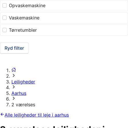
Opvaskemaskine
Vaskemaskine
Tørretumbler
Ryd filter
Lejligheder
Aarhus
2 værelses
Alle lejligheder til leje i aarhus