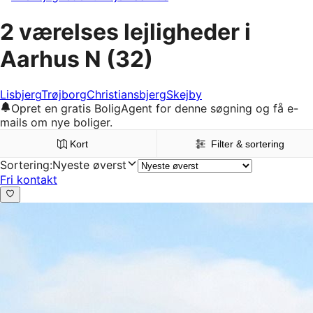
2 værelses lejligheder i
Aarhus N
(32)
Lisbjerg
Trøjborg
Christiansbjerg
Skejby
Opret en gratis BoligAgent for denne søgning og få e-
mails om nye boliger.
Kort
Filter & sortering
Sortering
:
Nyeste øverst
Fri kontakt