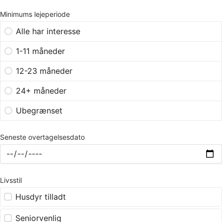
Minimums lejeperiode
Alle har interesse
1-11 måneder
12-23 måneder
24+ måneder
Ubegrænset
Seneste overtagelsesdato
Livsstil
Husdyr tilladt
Seniorvenlig