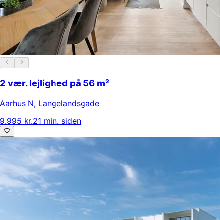
2 vær. lejlighed på 56 m²
Aarhus N
,
Langelandsgade
9.995 kr.
21 min. siden