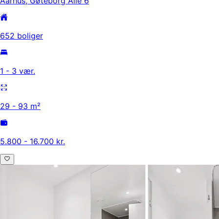
Aarhus, Gøteborg Allé 6
652 boliger
1 - 3 vær.
29 - 93 m²
5.800 - 16.700 kr.