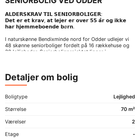
SENIORBOLIG VED ODDER
𝗔𝗟𝗗𝗘𝗥𝗦𝗞𝗥𝗔𝗩 𝗧𝗜𝗟 𝗦𝗘𝗡𝗜𝗢𝗥𝗕𝗢𝗟𝗜𝗚𝗘𝗥:

𝗗𝗲𝘁 𝗲𝗿 𝗲𝘁 𝗸𝗿𝗮𝘃, 𝗮𝘁 𝗹𝗲𝗷𝗲𝗿 𝗲𝗿 𝗼𝘃𝗲𝗿 𝟱𝟱 𝗮̊𝗿 𝗼𝗴 𝗶𝗸𝗸𝗲 
𝗵𝗮𝗿 𝗵𝗷𝗲𝗺𝗺𝗲𝗯𝗼𝗲𝗻𝗱𝗲 𝗯ø𝗿𝗻. 

I naturskønne Bendixminde nord for Odder udlejer vi 
48 skønne seniorboliger fordelt på 16 rækkehuse og 
32 lejligheder. Seniorboligprojektet ligger i 
forlængelse af Go’Boligs klimavenlige rækkehuse ved 
Bendixminde, og de to projekter danner tilsammen et 
nyt og spændende boligområde for flere generationer.

Detaljer om bolig
INDE:

Boligerne indeholder alle en entré med vaskesøjle og 
et badeværelse. I rækkehusene er køkkenet adskilt fra 
Boligtype
Lejlighed
alrum/stue med en halvmur, mens køkkenet i 
lejlighederne er placeret i åben forbindelse med 
Størrelse
70 m²
alrummet. Køkkenerne har et moderne og lyst udtryk 
med hvide fronter og alt i hårde hvidevarer. 
Værelser
2
Rækkehusene har derudover to værelser, mens 
lejlighederne har et enkelt.

Etage
-