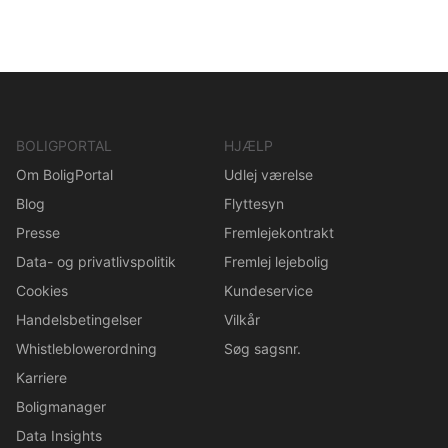
BOLIGPORTAL
HJÆLP
Om BoligPortal
Udlej værelse
Blog
Flyttesyn
Presse
Fremlejekontrakt
Data- og privatlivspolitik
Fremlej lejebolig
Cookies
Kundeservice
Handelsbetingelser
Vilkår
Whistleblowerordning
Søg sagsnr.
Karriere
Boligmanager
Data Insights