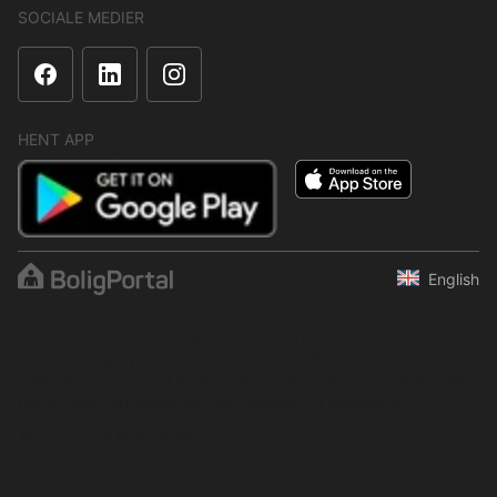
SOCIALE MEDIER
HENT APP
English
Indholdet er beskyttet i henhold til ophavsretsloven.
Regelmæssig, systematisk eller kontinuerlig indsamling,
opbevaring og enhver anden form for kompilering af data er ikke
tilladt uden udtrykkelig skriftlig tilladelse fra BoligPortal.
© 2001–2026 BoligPortal