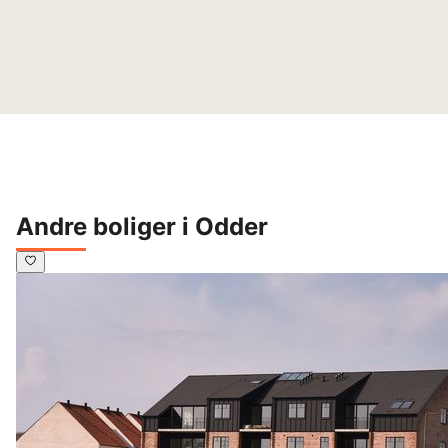
kendt for sin færgeforbindelse til Tunø og Samsø, det 
maritime havnemiljø og skønne spisesteder.

Fra Odder er der nem adgang til storbyen med 
Letbanen, der bringer dig direkte til Aarhus på 40 
minutter. Ønsker du i stedet at tage bilen, kan Jyllands 
største by nås ad hovedvejen på 20 minutter. I Odder 
findes også regionale busforbindelser til Horsens og 
Skanderborg samt en række lokalruter til mindre 
bysamfund i kommunen.
Andre boliger i Odder