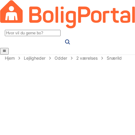
Hjem
Lejligheder
Odder
2 værelses
Snærild