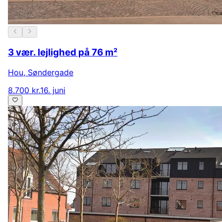
3 vær. lejlighed på 76 m²
Hou
,
Søndergade
8.700 kr.
16. juni