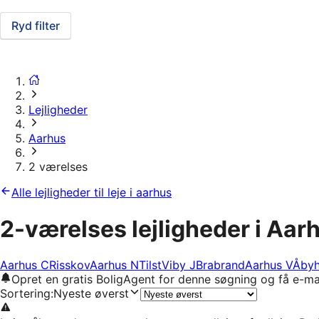
Ryd filter
Lejligheder
Aarhus
2 værelses
Alle lejligheder til leje i aarhus
2-værelses lejligheder i Aar
Aarhus C
Risskov
Aarhus N
Tilst
Viby J
Brabrand
Aarhus V
Åbyh
Opret en gratis BoligAgent for denne søgning og få e-ma
Sortering
:
Nyeste øverst