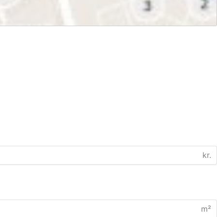
kr.
m²