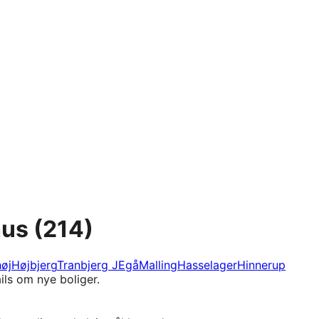
hus
(214)
øj
Højbjerg
Tranbjerg J
Egå
Malling
Hasselager
Hinnerup
ils om nye boliger.