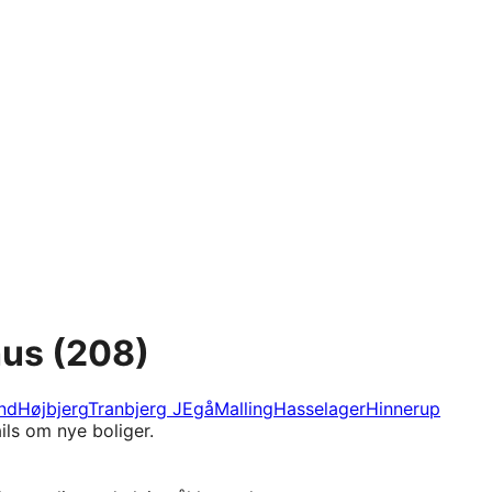
hus
(208)
nd
Højbjerg
Tranbjerg J
Egå
Malling
Hasselager
Hinnerup
ils om nye boliger.