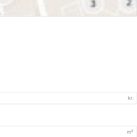
kr.
m²