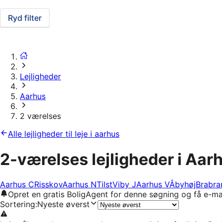
Ryd filter
Lejligheder
Aarhus
2 værelses
Alle lejligheder til leje i aarhus
2-værelses lejligheder i Aar
Aarhus C
Risskov
Aarhus N
Tilst
Viby J
Aarhus V
Åbyhøj
Brabra
Opret en gratis BoligAgent for denne søgning og få e-ma
Sortering
:
Nyeste øverst