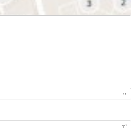
kr.
m²