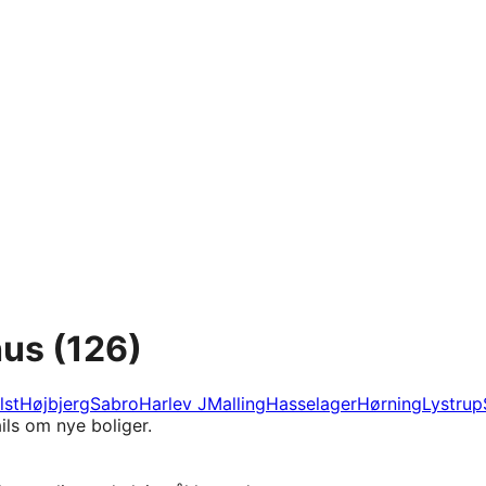
hus
(126)
lst
Højbjerg
Sabro
Harlev J
Malling
Hasselager
Hørning
Lystrup
ils om nye boliger.