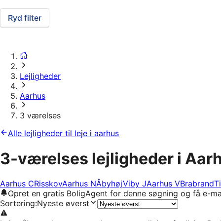
Ryd filter
Lejligheder
Aarhus
3 værelses
Alle lejligheder til leje i aarhus
3-værelses lejligheder i Aar
Aarhus C
Risskov
Aarhus N
Åbyhøj
Viby J
Aarhus V
Brabrand
Ti
Opret en gratis BoligAgent for denne søgning og få e-ma
Sortering
:
Nyeste øverst