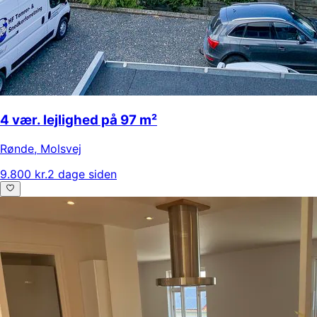
4 vær. lejlighed på 97 m²
Rønde
,
Molsvej
9.800 kr.
2 dage siden