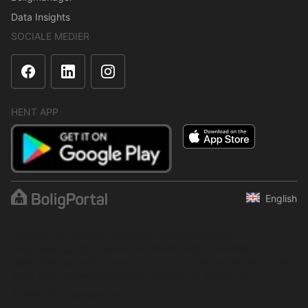
Data Insights
SOCIALE MEDIER
HENT APP
English
Indholdet er beskyttet i henhold til ophavsretsloven.
Regelmæssig, systematisk eller kontinuerlig indsamling,
opbevaring og enhver anden form for kompilering af data er ikke
tilladt uden udtrykkelig skriftlig tilladelse fra BoligPortal.
© 2001–2026 BoligPortal