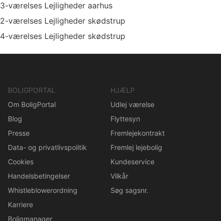
3-værelses Lejligheder aarhus
2-værelses Lejligheder skødstrup
4-værelses Lejligheder skødstrup
BOLIGPORTAL
HJÆLP
Om BoligPortal
Udlej værelse
Blog
Flyttesyn
Presse
Fremlejekontrakt
Data- og privatlivspolitik
Fremlej lejebolig
Cookies
Kundeservice
Handelsbetingelser
Vilkår
Whistleblowerordning
Søg sagsnr.
Karriere
Boligmanager