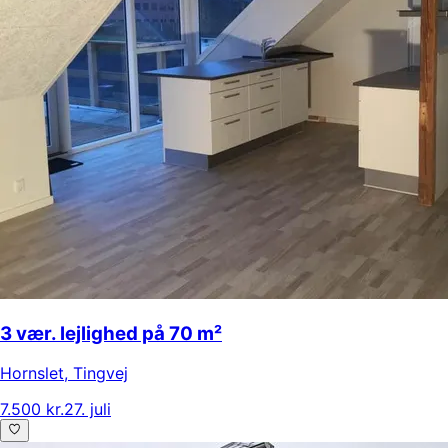
3 vær. lejlighed på 70 m²
Hornslet
,
Tingvej
7.500 kr.
27. juli