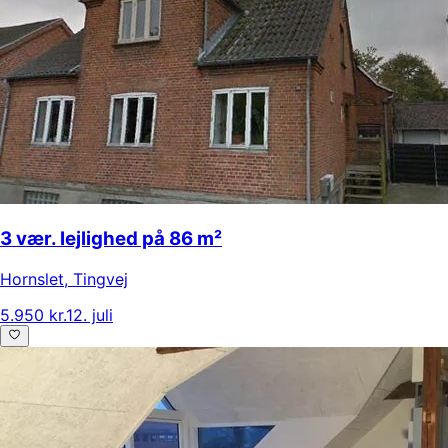
3 vær. lejlighed på 86 m²
Hornslet
,
Tingvej
5.950 kr.
12. juli