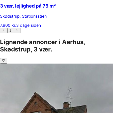
3 vær. lejlighed på 75 m²
Skødstrup
,
Stationsstien
7.900 kr.
3 dage siden
1
Lignende annoncer i Aarhus,
Skødstrup, 3 vær.