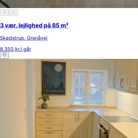
3 vær. lejlighed på 85 m²
Skødstrup
,
Grenåvej
8.350 kr.
I går