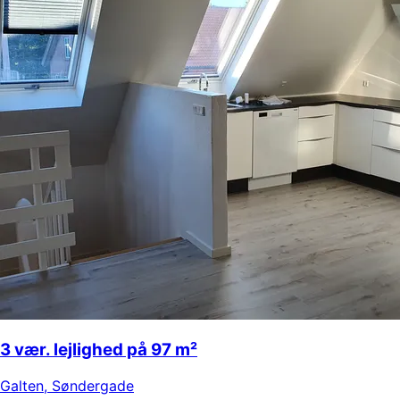
3 vær. lejlighed på 97 m²
Galten
,
Søndergade