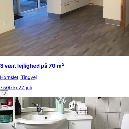
3 vær. lejlighed på 70 m²
Hornslet
,
Tingvej
7.500 kr.
27. juli