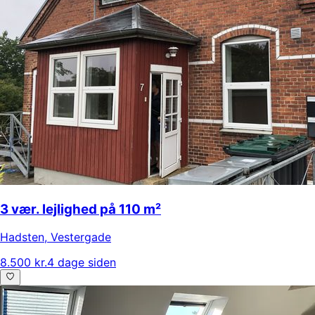
3 vær. lejlighed på 110 m²
Hadsten
,
Vestergade
8.500 kr.
4 dage siden