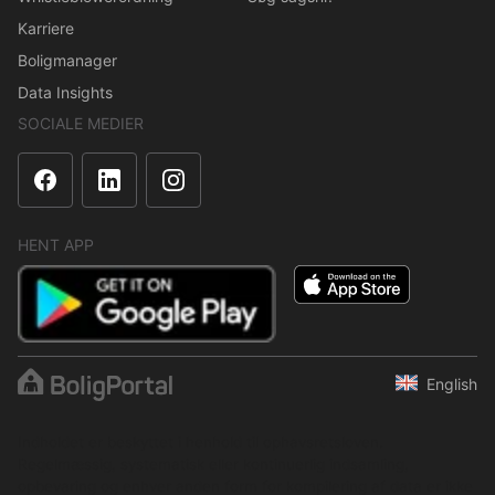
Karriere
Boligmanager
Data Insights
SOCIALE MEDIER
HENT APP
English
Indholdet er beskyttet i henhold til ophavsretsloven.
Regelmæssig, systematisk eller kontinuerlig indsamling,
opbevaring og enhver anden form for kompilering af data er ikke