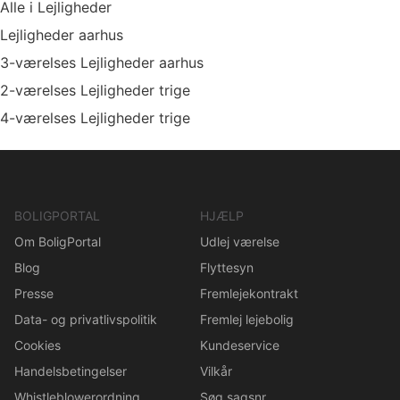
Alle i Lejligheder
Lejligheder aarhus
3-værelses Lejligheder aarhus
2-værelses Lejligheder trige
4-værelses Lejligheder trige
BOLIGPORTAL
HJÆLP
Om BoligPortal
Udlej værelse
Blog
Flyttesyn
Presse
Fremlejekontrakt
Data- og privatlivspolitik
Fremlej lejebolig
Cookies
Kundeservice
Handelsbetingelser
Vilkår
Whistleblowerordning
Søg sagsnr.