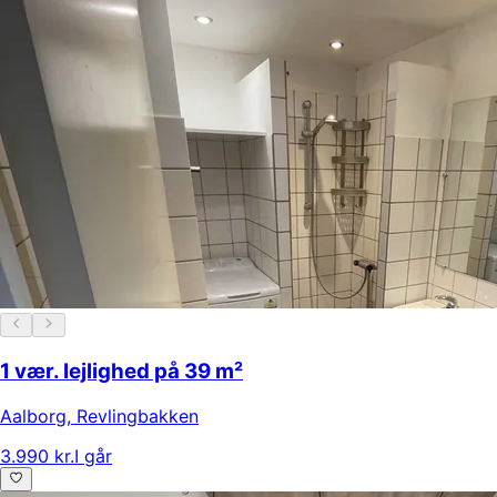
1 vær. lejlighed på 39 m²
Aalborg
,
Revlingbakken
3.990 kr.
I går