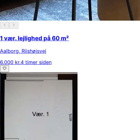
1 vær. lejlighed på 60 m²
Aalborg
,
Riishøjsvej
6.000 kr.
4 timer siden