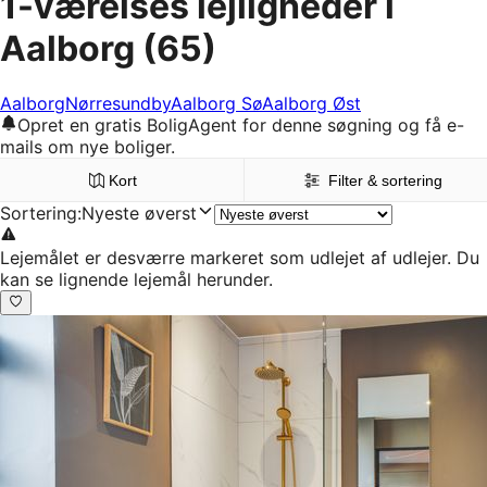
1-værelses lejligheder i
Aalborg
(65)
Aalborg
Nørresundby
Aalborg Sø
Aalborg Øst
Opret en gratis BoligAgent for denne søgning og få e-
mails om nye boliger.
Kort
Filter & sortering
Sortering
:
Nyeste øverst
Lejemålet er desværre markeret som udlejet af udlejer. Du
kan se lignende lejemål herunder.