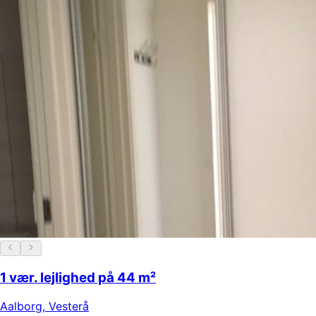
1 vær. lejlighed på 44 m²
Aalborg
,
Vesterå