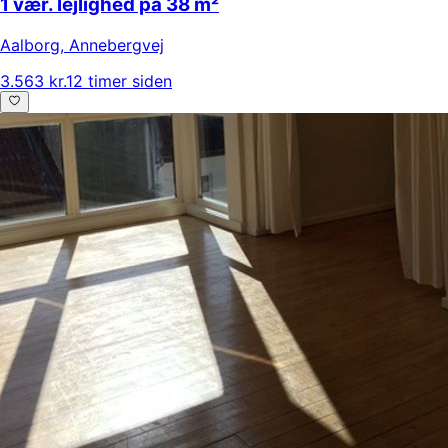
1 vær. lejlighed på 38 m²
Aalborg
,
Annebergvej
3.563 kr.
12 timer siden