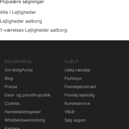
Populære søgninger
Alle i Lejligheder
Lejligheder aalborg
1-værelses Lejligheder aalborg
BOLIGPORTAL
HJÆLP
Om BoligPortal
Udlej værelse
Blog
Flyttesyn
Presse
Fremlejekontrakt
Data- og privatlivspolitik
Fremlej lejebolig
Cookies
Kundeservice
Handelsbetingelser
Vilkår
Whistleblowerordning
Søg sagsnr.
Karriere