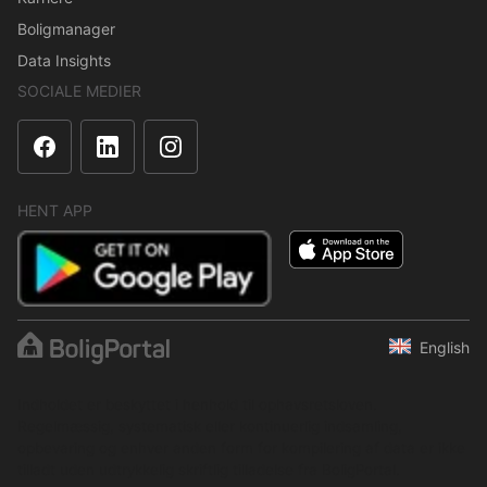
Boligmanager
Data Insights
SOCIALE MEDIER
HENT APP
English
Indholdet er beskyttet i henhold til ophavsretsloven.
Regelmæssig, systematisk eller kontinuerlig indsamling,
opbevaring og enhver anden form for kompilering af data er ikke
tilladt uden udtrykkelig skriftlig tilladelse fra BoligPortal.