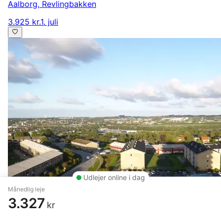
Aalborg
,
Revlingbakken
3.925 kr.
1. juli
Udlejer online i dag
Månedlig leje
3.327
kr