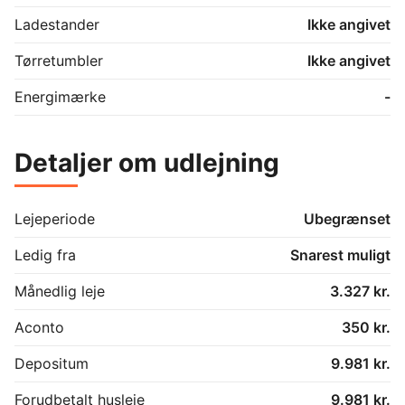
For mere information eller for at arrangere en 
fremvisning, er du velkommen til at kontakte os. Vi ser 
Ladestander
Ikke angivet
frem til at byde dig velkommen til dit nye hjem i 
Fonden Otiumgaarden.

Tørretumbler
Ikke angivet
OBS: Billederne er generelle, og ikke af den specifikke 
Energimærke
-
bolig. Plantegningen er vejelende og kan afvige fra 
den specifikke bolig.
Detaljer om udlejning
Lejeperiode
Ubegrænset
Ledig fra
Snarest muligt
Månedlig leje
3.327 kr.
Aconto
350 kr.
Depositum
9.981 kr.
Forudbetalt husleje
9.981 kr.