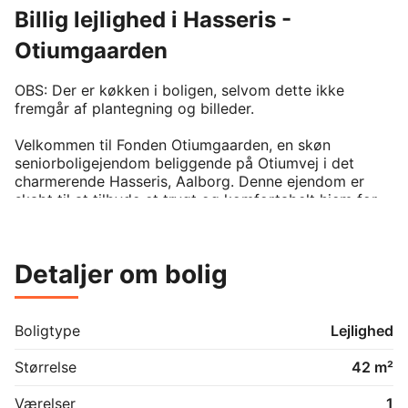
Billig lejlighed i Hasseris -
Otiumgaarden
OBS: Der er køkken i boligen, selvom dette ikke 
fremgår af plantegning og billeder.

Velkommen til Fonden Otiumgaarden, en skøn 
seniorboligejendom beliggende på Otiumvej i det 
charmerende Hasseris, Aalborg. Denne ejendom er 
skabt til at tilbyde et trygt og komfortabelt hjem for 
seniorer fra ca. 60 år og ældre.

Ejendommen består af 39 velindrettede lejemål, hvor 
Detaljer om bolig
der er tænkt på både funktionalitet og komfort, 
hvilket gør boligerne til ideelle hjem for seniorer, der 
ønsker at nyde de rolige og naturskønne omgivelser. I 
forhold til ejendommens beliggenhed ligger denne 
Boligtype
Lejlighed
meget tæt på Hasseris Bymidte, som byder på 
dagligvarebutikker, caféer, restauranter, apoteker og 
Størrelse
42 m²
specialbutikker, hvilket gør dagligdagen både bekvem 
og behagelig. 

Værelser
1