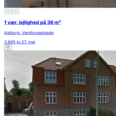
1 vær. lejlighed på 36 m²
Aalborg
,
Vendsysselgade
3.895 kr.
27. maj