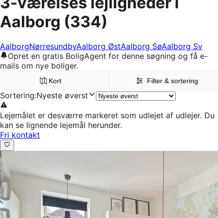
3-værelses lejligheder i
Aalborg
(334)
Aalborg
Nørresundby
Aalborg Øst
Aalborg Sø
Aalborg Sv
Opret en gratis BoligAgent for denne søgning og få e-
mails om nye boliger.
Kort
Filter & sortering
Sortering
:
Nyeste øverst
Lejemålet er desværre markeret som udlejet af udlejer. Du
kan se lignende lejemål herunder.
Fri kontakt