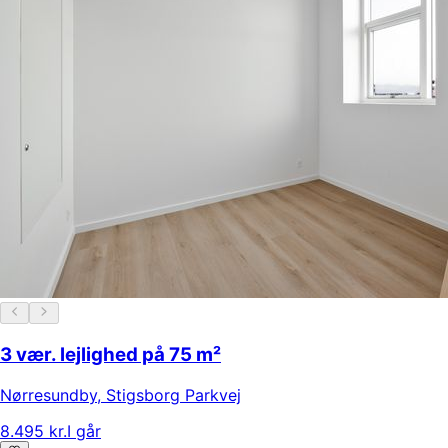
3 vær. lejlighed på 75 m²
Nørresundby
,
Stigsborg Parkvej
8.495 kr.
I går