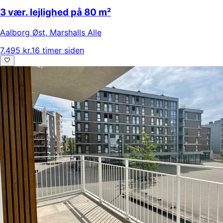
3 vær. lejlighed på 80 m²
Aalborg Øst
,
Marshalls Alle
7.495 kr.
16 timer siden