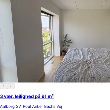
3 vær. lejlighed på 91 m²
Aalborg SV
,
Poul Anker Bechs Vej