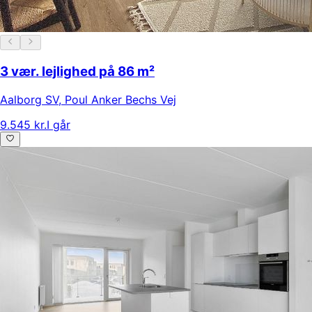
3 vær. lejlighed på 86 m²
Aalborg SV
,
Poul Anker Bechs Vej
9.545 kr.
I går