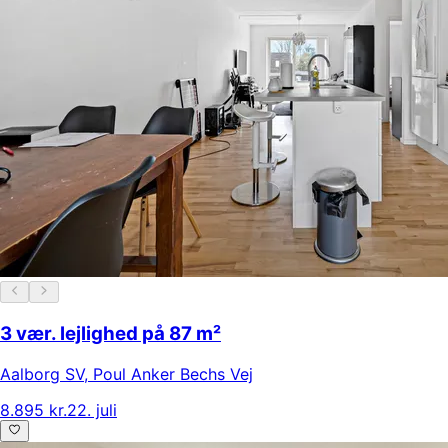
3 vær. lejlighed på 87 m²
Aalborg SV
,
Poul Anker Bechs Vej
8.895 kr.
22. juli