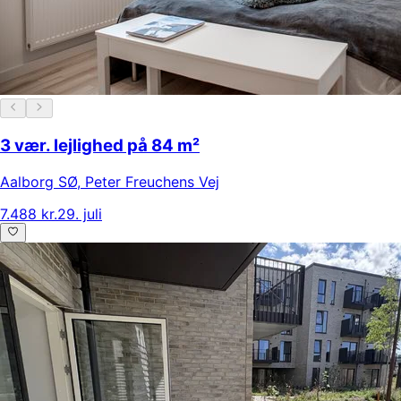
3 vær. lejlighed på 84 m²
Aalborg SØ
,
Peter Freuchens Vej
7.488 kr.
29. juli