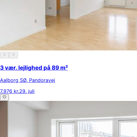
3 vær. lejlighed på 89 m²
Aalborg SØ
,
Pandoravej
7.976 kr.
29. juli