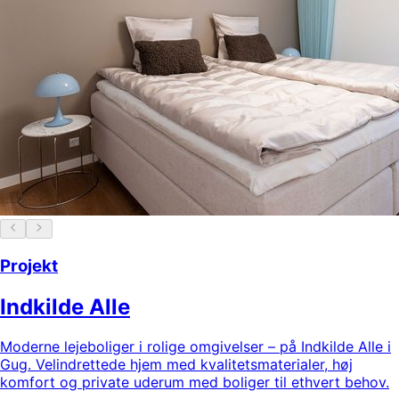
Projekt
Indkilde Alle
Moderne lejeboliger i rolige omgivelser – på Indkilde Alle i
Gug. Velindrettede hjem med kvalitetsmaterialer, høj
komfort og private uderum med boliger til ethvert behov.