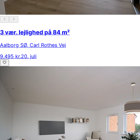
3 vær. lejlighed på 84 m²
Aalborg SØ
,
Carl Rothes Vej
9.495 kr.
20. juli