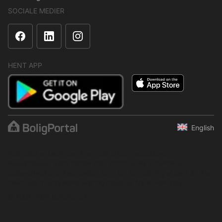
SOCIALE MEDIER
HENT APP
English
Indholdet er beskyttet i henhold til ophavsretsloven.
Regelmæssig, systematisk eller kontinuerlig indsamling,
opbevaring og enhver anden form for kompilering af data er ikke
tilladt uden udtrykkelig skriftlig tilladelse fra BoligPortal.
© 2001–2026 BoligPortal