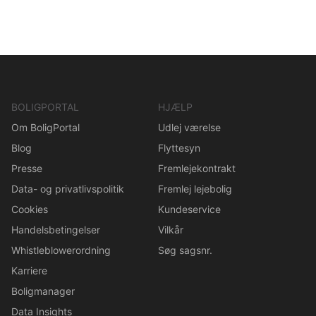
BOLIGPORTAL
HJÆLP
Om BoligPortal
Udlej værelse
Blog
Flyttesyn
Presse
Fremlejekontrakt
Data- og privatlivspolitik
Fremlej lejebolig
Cookies
Kundeservice
Handelsbetingelser
Vilkår
Whistleblowerordning
Søg sagsnr.
Karriere
Boligmanager
Data Insights