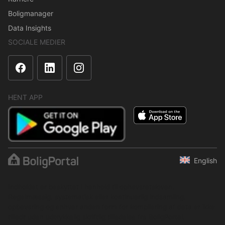
Boligmanager
Data Insights
SOCIALE MEDIER
HENT APP
English
Indholdet er beskyttet i henhold til ophavsretsloven.
Regelmæssig, systematisk eller kontinuerlig indsamling,
opbevaring og enhver anden form for kompilering af data er ikke
tilladt uden udtrykkelig skriftlig tilladelse fra BoligPortal.