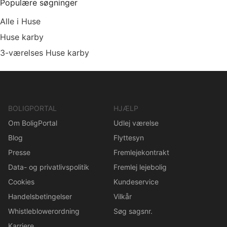
Populære søgninger
Alle i Huse
Huse karby
3-værelses Huse karby
BOLIGPORTAL
HJÆLP
Om BoligPortal
Udlej værelse
Blog
Flyttesyn
Presse
Fremlejekontrakt
Data- og privatlivspolitik
Fremlej lejebolig
Cookies
Kundeservice
Handelsbetingelser
Vilkår
Whistleblowerordning
Søg sagsnr.
Karriere