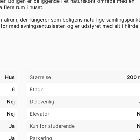
ler. Boligen er beliggende i et naturskønt område med en 
flere rum i huset.

alrum, der fungerer som boligens naturlige samlingspunkt,
for madlavningsentusiasten og er udstyret med alt i hårde 
ner sig ideelt til både familie, hjemmekontor eller gæster.
ge udført i eksklusive materialer, som giver en følelse af 
ltid har mulighed for at parkere lige ved døren.

Hus
Størrelse
200 
nsker en kombination af moderne komfort, kvalitet og en 
6
Etage
Nej
Delevenlig
Nej
Elevator
N
Ja
Kun for studerende
N
Ja
Parkering