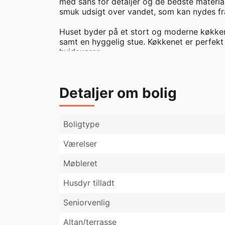
med sans for detaljer og de bedste materia
smuk udsigt over vandet, som kan nydes fra 
Huset byder på et stort og moderne køkken-
samt en hyggelig stue. Køkkenet er perfekt 
hvidevarer.

Boligen rummer 4 rummelige værelser, som eg
Derudover er der to lækre badeværelser, beg
Detaljer om bolig
luksus i hverdagen.

Der medfølger egen parkeringsplads, så du a
Boligtype
Dette er den perfekte bolig for dem, der ø
enestående beliggenhed.

Værelser
Møbleret
Husdyr tilladt
Seniorvenlig
Altan/terrasse