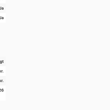
Ja
Ja
gt
r.
r.
26