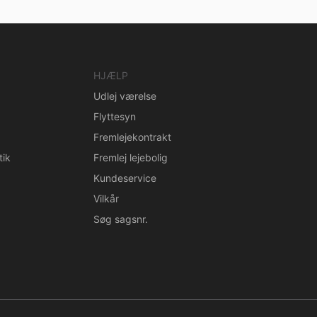
HJÆLP
Udlej værelse
Flyttesyn
Fremlejekontrakt
tik
Fremlej lejebolig
Kundeservice
Vilkår
Søg sagsnr.