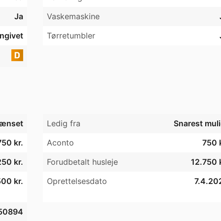
Ja
Vaskemaskine
angivet
Tørretumbler
ænset
Ledig fra
Snarest muli
750 kr.
Aconto
750 k
50 kr.
Forudbetalt husleje
12.750 k
00 kr.
Oprettelsesdato
7.4.20
50894