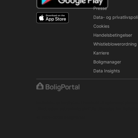
Presse
Data- og privatlivspoli
Cookies
Handelsbetingelser
Whistleblowerordning
Karriere
Boligmanager
Data Insights
Indholdet er beskyttet i henhold til ophavsretslove
tilladt uden udtrykkelig skriftlig tilladelse fra BoligPor
© 2001–2026 BoligPortal