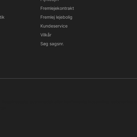
Fremlejekontrakt
tik
Fremlej lejebolig
Kundeservice
Vilkår
Søg sagsnr.
n. Regelmæssig, systematisk eller kontinuerlig indsamling, opbevaring 
tal.