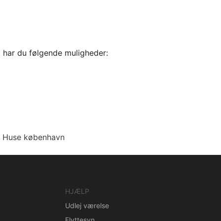
, har du følgende muligheder:
Huse københavn
HJÆLP
Udlej værelse
Flyttesyn