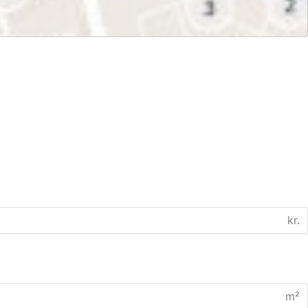
kr.
m²