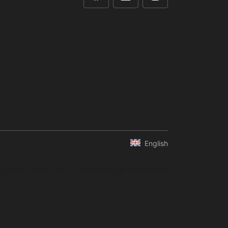
English
og enhver anden form for kompilering af data er ikke