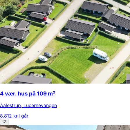
4 vær. hus på 109 m²
Aalestrup
,
Lucernevangen
8.812 kr.
I går