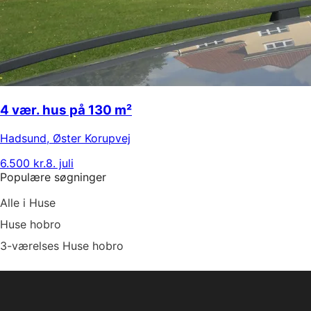
4 vær. hus på 130 m²
Hadsund
,
Øster Korupvej
6.500 kr.
8. juli
Populære søgninger
Alle i Huse
Huse hobro
3-værelses Huse hobro