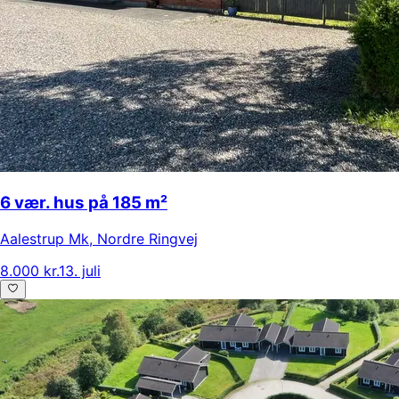
6 vær. hus på 185 m²
Aalestrup Mk
,
Nordre Ringvej
8.000 kr.
13. juli