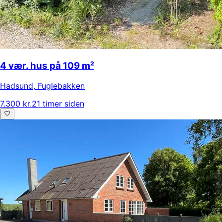
4 vær. hus på 109 m²
Hadsund
,
Fuglebakken
7.300 kr.
21 timer siden