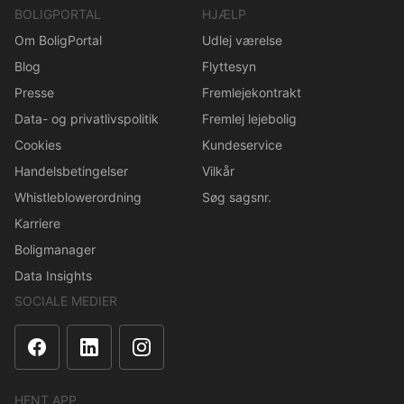
BOLIGPORTAL
HJÆLP
Om BoligPortal
Udlej værelse
Blog
Flyttesyn
Presse
Fremlejekontrakt
Data- og privatlivspolitik
Fremlej lejebolig
Cookies
Kundeservice
Handelsbetingelser
Vilkår
Whistleblowerordning
Søg sagsnr.
Karriere
Boligmanager
Data Insights
SOCIALE MEDIER
HENT APP