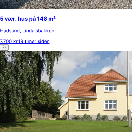
5 vær. hus på 148 m²
Hadsund
,
Lindalsbakken
7.700 kr.
19 timer siden